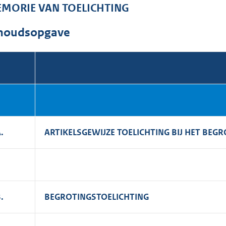
o
MORIE VAN TOELICHTING
o
t
houdsopgave
t
e
:
1
2
,
3
.
ARTIKELSGEWIJZE TOELICHTING BIJ HET BE
M
b
.
BEGROTINGSTOELICHTING