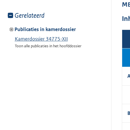
ME
Toon
Gerelateerd
In
meer
van:
Publicaties in kamerdossier
Kamerdossier 34775-XII
Toon alle publicaties in het hoofddossier
A
B