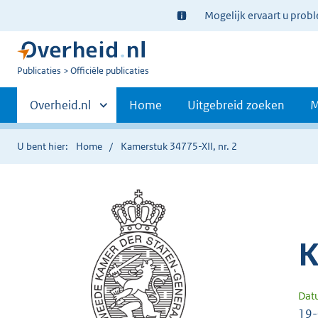
Ter
Mogelijk ervaart u prob
informatie:
U
Publicaties
Officiële publicaties
bent
Primaire
nu
Andere
Overheid.nl
Home
Uitgebreid zoeken
M
hier:
sites
navigatie
binnen
U bent hier:
Home
Kamerstuk 34775-XII, nr. 2
K
Dat
19-