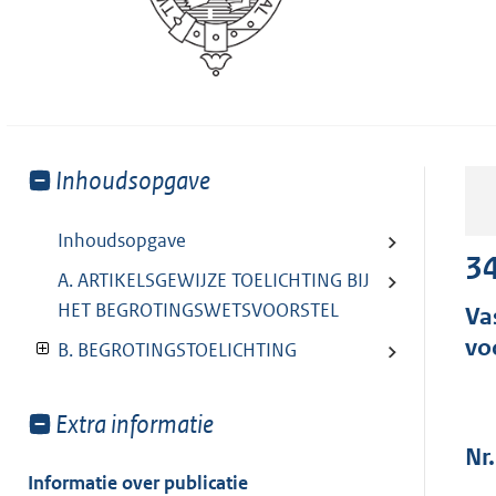
Toon
Inhoudsopgave
meer
van:
Inhoudsopgave
34
A. ARTIKELSGEWIJZE TOELICHTING BIJ
HET BEGROTINGSWETSVOORSTEL
Va
vo
B. BEGROTINGSTOELICHTING
Toon
Extra informatie
meer
Nr.
van:
Informatie over publicatie