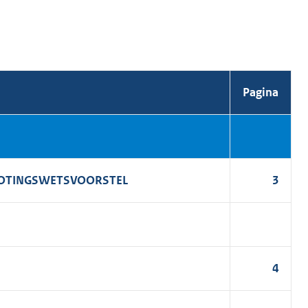
Pagina
GROTINGSWETSVOORSTEL
3
4