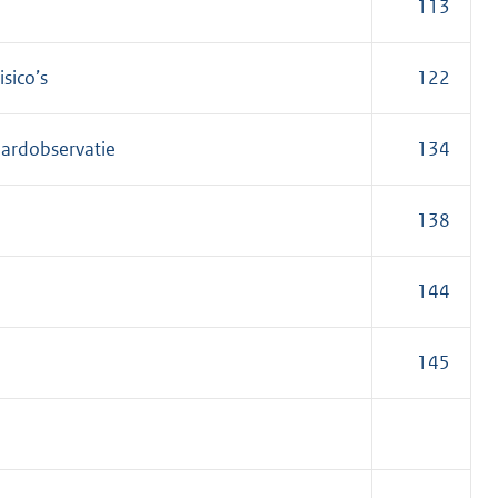
113
sico’s
122
aard
observatie
134
138
144
145