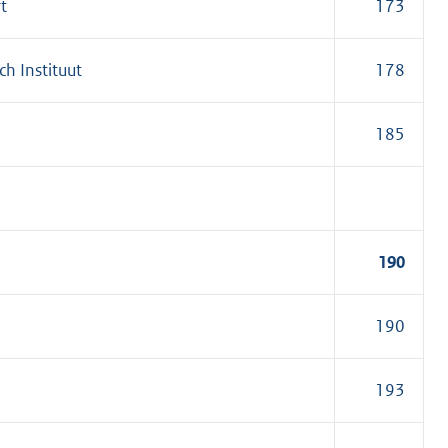
t
173
h Instituut
178
185
190
190
193