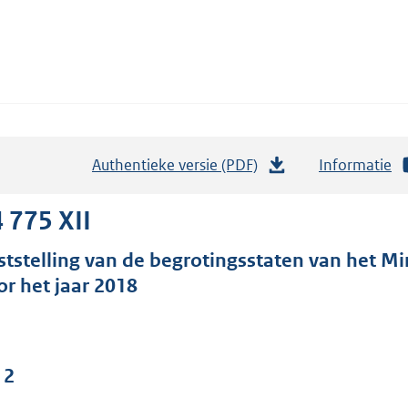
Authentieke versie (PDF)
b
Informatie
e
s
 775 XII
t
ststelling van de begrotingsstaten van het Mini
a
or het jaar 2018
n
d
s
g
 2
r