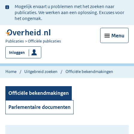
Ter
Mogelijk ervaart u problemen met het zoeken naar
informatie:
publicaties. We werken aan een oplossing. Excuses voor
het ongemak.
Menu
U
Publicaties
Officiële publicaties
bent
Inloggen
nu
hier:
Home
Uitgebreid zoeken
Officiële bekendmakingen
Officiële bekendmakingen
Parlementaire documenten