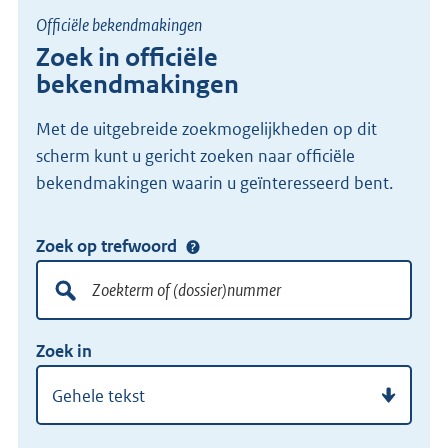
Officiële bekendmakingen
Zoek in officiële
bekendmakingen
Met de uitgebreide zoekmogelijkheden op dit
scherm kunt u gericht zoeken naar officiële
bekendmakingen waarin u geïnteresseerd bent.
Zoek op trefwoord
Doorzoek
alle
lokale
Zoekterm
Vul
wet-
Zoek in
of
hier
en
(dossier)nummer
uw
regelgeving
zoekterm
of