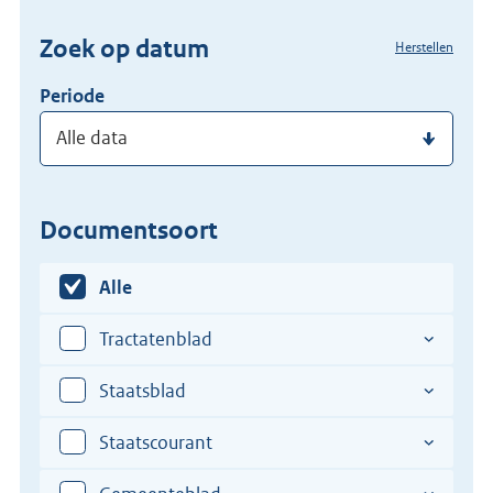
(dossier)nummer
Zoek op datum
Herstellen
in
Periode
Documentsoort
Alle
Tractatenblad
Staatsblad
Staatscourant