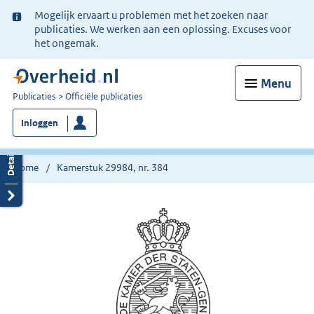
Ter
Mogelijk ervaart u problemen met het zoeken naar
informatie:
publicaties. We werken aan een oplossing. Excuses voor
het ongemak.
Menu
U
Publicaties
Officiële publicaties
bent
Inloggen
nu
hier:
Home
Kamerstuk 29984, nr. 384