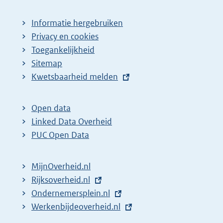
Informatie hergebruiken
Privacy en cookies
Toegankelijkheid
Sitemap
E
Kwetsbaarheid melden
x
t
Open data
e
Linked Data Overheid
r
PUC Open Data
n
e
MijnOverheid.nl
l
E
Rijksoverheid.nl
i
x
E
Ondernemersplein.nl
n
t
x
E
Werkenbijdeoverheid.nl
k
e
t
x