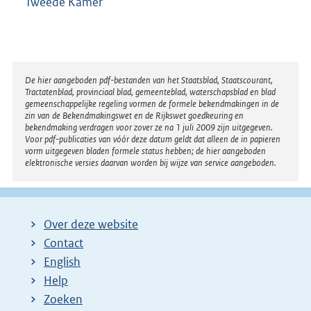
Tweede Kamer
Disclaimer
De hier aangeboden pdf-bestanden van het Staatsblad, Staatscourant,
Tractatenblad, provinciaal blad, gemeenteblad, waterschapsblad en blad
gemeenschappelijke regeling vormen de formele bekendmakingen in de
zin van de Bekendmakingswet en de Rijkswet goedkeuring en
bekendmaking verdragen voor zover ze na 1 juli 2009 zijn uitgegeven.
Voor pdf-publicaties van vóór deze datum geldt dat alleen de in papieren
vorm uitgegeven bladen formele status hebben; de hier aangeboden
elektronische versies daarvan worden bij wijze van service aangeboden.
Over deze website
Contact
English
Help
Zoeken