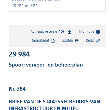
29984 nr. 384
Authentieke versie (PDF)
b
Informatie
e
Gerelateerd
Printen
Delen
s
t
29 984
a
n
d
Spoor: vervoer- en beheerplan
s
g
r
o
Nr. 384
o
t
t
BRIEF VAN DE STAATSSECRETARIS VAN
e
INFRASTRUCTUUR EN MILIEU
: