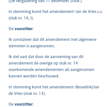
(Zie vergadering van 17 december 2008.)
t
t
In stemming komt het amendement-Jan de Vries c.s.
e
:
(stuk nr. 14, I).
2
0
De
voorzitter
:
K
b
Ik constateer dat dit amendement met algemene
stemmen is aangenomen.
Ik stel vast dat door de aanneming van dit
amendement de overige op stuk nr. 14
voorkomende amendementen als aangenomen
kunnen worden beschouwd.
In stemming komt het amendement-Besselink/Jan
de Vries (stuk nr. 13).
De
voorzitter
: