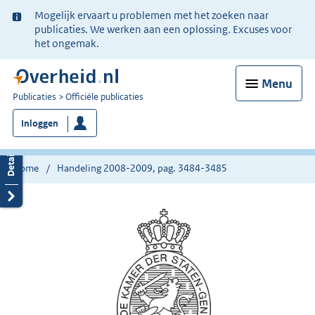
Ter
Mogelijk ervaart u problemen met het zoeken naar
informatie:
publicaties. We werken aan een oplossing. Excuses voor
het ongemak.
Menu
U
Publicaties
Officiële publicaties
bent
Inloggen
nu
hier:
Home
Handeling 2008-2009, pag. 3484-3485