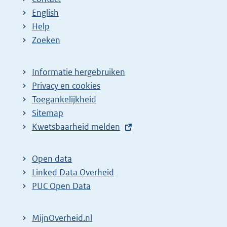
English
Help
Zoeken
Informatie hergebruiken
Privacy en cookies
Toegankelijkheid
Sitemap
E
Kwetsbaarheid melden
x
t
Open data
e
Linked Data Overheid
r
PUC Open Data
n
e
MijnOverheid.nl
l