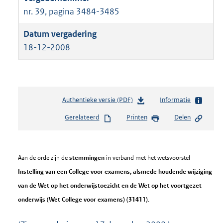
nr. 39, pagina 3484-3485
18-12-2008
Authentieke versie (PDF)
b
Informatie
e
Gerelateerd
Printen
Delen
s
t
a
n
Aan de orde zijn de
stemmingen
in verband met het wetsvoorstel
d
Instelling van een College voor examens, alsmede houdende wijziging
s
g
van de Wet op het onderwijstoezicht en de Wet op het voortgezet
r
onderwijs (Wet College voor examens) (31411)
.
o
o