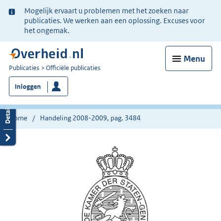
Ter
Mogelijk ervaart u problemen met het zoeken naar
informatie:
publicaties. We werken aan een oplossing. Excuses voor
het ongemak.
Menu
U
Publicaties
Officiële publicaties
bent
Inloggen
nu
hier:
Home
Handeling 2008-2009, pag. 3484