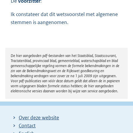
De
voorzitter
:
t
t
Ik constateer dat dit wetsvoorstel met algemene
e
:
stemmen is aangenomen.
1
4
K
b
Disclaimer
De hier aangeboden pdf-bestanden van het Staatsblad, Staatscourant,
Tractatenblad, provinciaal blad, gemeenteblad, waterschapsblad en blad
gemeenschappelijke regeling vormen de formele bekendmakingen in de
zin van de Bekendmakingswet en de Rijkswet goedkeuring en
bekendmaking verdragen voor zover ze na 1 juli 2009 zijn uitgegeven.
Voor pdf-publicaties van vóór deze datum geldt dat alleen de in papieren
vorm uitgegeven bladen formele status hebben; de hier aangeboden
elektronische versies daarvan worden bij wijze van service aangeboden.
Over deze website
Contact