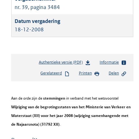
nr. 39, pagina 3484
18-12-2008
Authentieke versie (PDF)
b
Informatie
e
Gerelateerd
Printen
Delen
s
t
a
n
Aan de orde zijn de
stemmingen
in verband met het wetsvoorstel
d
Wijziging van de begrotingsstaten van het Ministerie van Verkeer en
s
g
Waterstaat (XII) voor het jaar 2008 (wijziging samenhangende met
r
de Najaarsnota) (31792 XII)
.
o
o