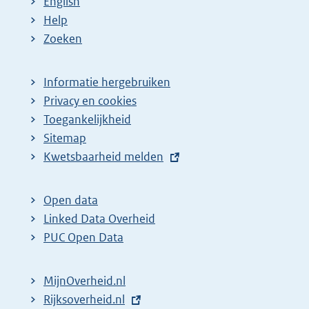
English
Help
Zoeken
Informatie hergebruiken
Privacy en cookies
Toegankelijkheid
Sitemap
E
Kwetsbaarheid melden
x
t
Open data
e
Linked Data Overheid
r
PUC Open Data
n
e
MijnOverheid.nl
l
E
Rijksoverheid.nl
i