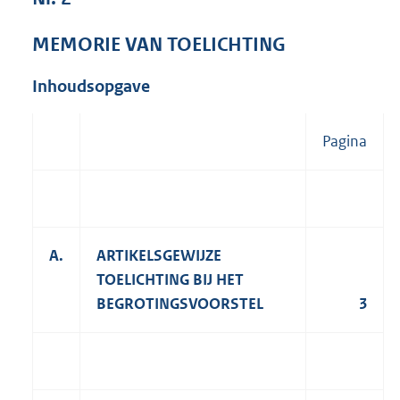
5
,
MEMORIE VAN TOELICHTING
1
M
Inhoudsopgave
b
Pagina
A.
ARTIKELSGEWIJZE
TOELICHTING BIJ HET
BEGROTINGSVOORSTEL
3