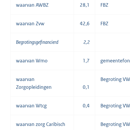
waarvan AWBZ
28,1
FBZ
waarvan Zvw
42,6
FBZ
Begrotingsgefinancierd
2,2
waarvan Wmo
1,7
gemeentefon
waarvan
Begroting V
Zorgopleidingen
0,1
waarvan Wtcg
0,4
Begroting V
waarvan zorg Caribisch
Begroting V