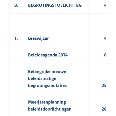
B.
BEGROTINGSTOELICHTING
4
1.
Leeswijzer
4
Beleidsagenda 2014
8
Belangrijke nieuwe
beleidsmatige
begrotingsmutaties
25
Meerjarenplanning
beleidsdoorlichtingen
28