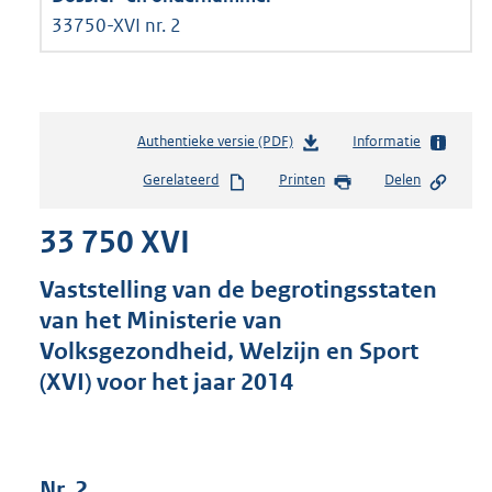
33750-XVI nr. 2
Authentieke versie (PDF)
b
Informatie
e
Gerelateerd
Printen
Delen
s
t
33 750 XVI
a
n
d
Vaststelling van de begrotingsstaten
s
van het Ministerie van
g
Volksgezondheid, Welzijn en Sport
r
o
(XVI) voor het jaar 2014
o
t
t
e
Nr. 2
: