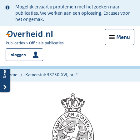
Ter
Mogelijk ervaart u problemen met het zoeken naar
informatie:
publicaties. We werken aan een oplossing. Excuses voor
het ongemak.
Menu
U
Publicaties
Officiële publicaties
bent
Inloggen
nu
hier:
Home
Kamerstuk 33750-XVI, nr. 2