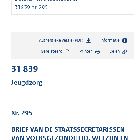
31839 nr. 295
Authentieke versie (PDF)
b
Informatie
e
Gerelateerd
Printen
Delen
s
t
31 839
a
n
d
Jeugdzorg
s
g
r
o
Nr. 295
o
t
t
BRIEF VAN DE STAATSSECRETARISSEN
e
VAN VOLKSGEZONDHEID, WELZIJN EN
: