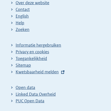
Over deze website
Contact
English
Help
Zoeken
Informatie hergebruiken
Privacy en cookies
Toegankelijkheid
Sitemap
E
Kwetsbaarheid melden
x
t
Open data
e
Linked Data Overheid
r
PUC Open Data
n