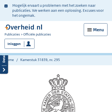
Ter
Mogelijk ervaart u problemen met het zoeken naar
informatie:
publicaties. We werken aan een oplossing. Excuses voor
het ongemak.
Menu
U
Publicaties
Officiële publicaties
bent
Inloggen
nu
hier:
Home
Kamerstuk 31839, nr. 295