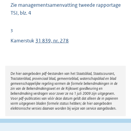
Zie managementsamenvatting tweede rapportage
TSJ, blz. 4
3
Kamerstuk
31 839, nr. 278
Disclaimer
De hier aangeboden pdf-bestanden van het Staatsblad, Staatscourant,
Tractatenblad, provinciaal blad, gemeenteblad, waterschapsblad en blad
gemeenschappelijke regeling vormen de formele bekendmakingen in de
zin van de Bekendmakingswet en de Rijkswet goedkeuring en
bekendmaking verdragen voor zover ze na 1 juli 2009 zijn uitgegeven.
Voor pdf-publicaties van vóór deze datum geldt dat alleen de in papieren
vorm uitgegeven bladen formele status hebben; de hier aangeboden
elektronische versies daarvan worden bij wijze van service aangeboden.