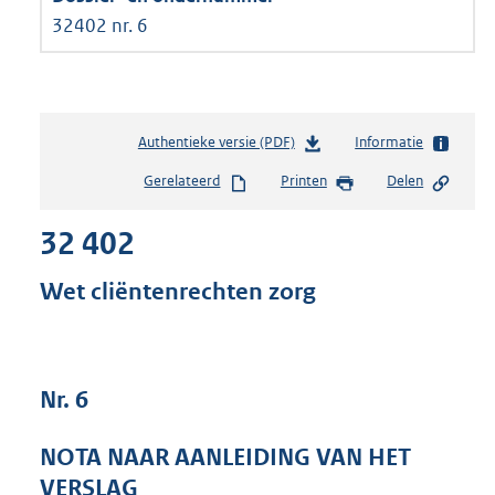
32402 nr. 6
Authentieke versie (PDF)
b
Informatie
e
Gerelateerd
Printen
Delen
s
t
32 402
a
n
d
Wet cliëntenrechten zorg
s
g
r
o
Nr. 6
o
t
t
NOTA NAAR AANLEIDING VAN HET
e
VERSLAG
: