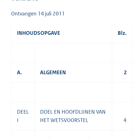
3
4
Ontvangen
14 juli 2011
7
K
b
INHOUDSOPGAVE
Blz.
A.
ALGEMEEN
2
DEEL
DOEL EN HOOFDLIJNEN VAN
I
HET WETSVOORSTEL
4