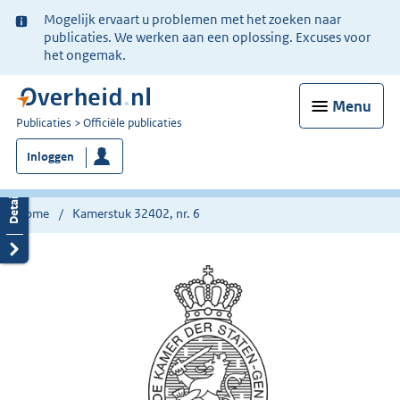
Ter
Mogelijk ervaart u problemen met het zoeken naar
informatie:
publicaties. We werken aan een oplossing. Excuses voor
het ongemak.
Menu
U
Publicaties
Officiële publicaties
bent
Inloggen
nu
hier:
Home
Kamerstuk 32402, nr. 6