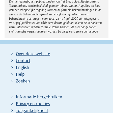
Disclaimer
De hier aangeboden pdf-bestanden van het Staatsblad, Staatscourant,
Tractatenblad, provinciaal blad, gemeenteblad, waterschapsblad en blad
gemeenschappelijke regeling vormen de formele bekendmakingen in de
zin van de Bekendmakingswet en de Rijkswet goedkeuring en
bekendmaking verdragen voor zover ze na 1 juli 2009 zijn uitgegeven.
Voor pdf-publicaties van vóór deze datum geldt dat alleen de in papieren
vorm uitgegeven bladen formele status hebben; de hier aangeboden
elektronische versies daarvan worden bij wijze van service aangeboden.
Over deze website
Contact
English
Help
Zoeken
Informatie hergebruiken
Privacy en cookies
Toegankelijkheid