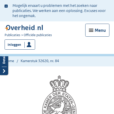
Ter
Mogelijk ervaart u problemen met het zoeken naar
informatie:
publicaties. We werken aan een oplossing. Excuses voor
het ongemak.
Menu
U
Publicaties
Officiële publicaties
bent
Inloggen
nu
hier:
Home
Kamerstuk 32620, nr. 84