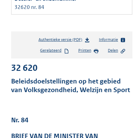
32620 nr. 84
Authentieke versie (PDF)
b
Informatie
e
Gerelateerd
Printen
Delen
s
t
32 620
a
n
d
Beleidsdoelstellingen op het gebied
s
van Volksgezondheid, Welzijn en Sport
g
r
o
o
t
Nr. 84
t
e
BRIEF VAN DE MINISTER VAN
: