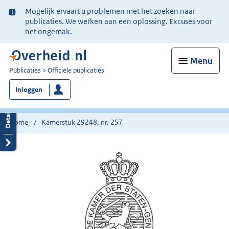
Ter
Mogelijk ervaart u problemen met het zoeken naar
informatie:
publicaties. We werken aan een oplossing. Excuses voor
het ongemak.
Menu
U
Publicaties
Officiële publicaties
bent
Inloggen
nu
hier:
Home
Kamerstuk 29248, nr. 257