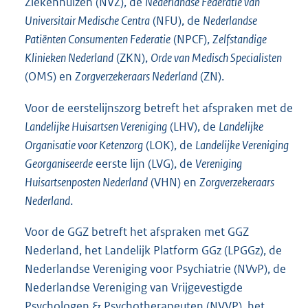
Ziekenhuizen (NVZ), de
Nederlandse Federatie van
Universitair Medische Centra
(NFU), de
Nederlandse
Patiënten Consumenten Federatie
(NPCF),
Zelfstandige
Klinieken Nederland
(ZKN),
Orde van Medisch Specialisten
(OMS) en
Zorgverzekeraars Nederland
(ZN).
Voor de eerstelijnszorg betreft het afspraken met de
Landelijke Huisartsen Vereniging
(LHV), de
Landelijke
Organisatie voor Ketenzorg
(LOK), de
Landelijke Vereniging
Georganiseerde
eerste lijn (LVG), de
Vereniging
Huisartsenposten Nederland
(VHN) en
Zorgverzekeraars
Nederland
.
Voor de GGZ betreft het afspraken met GGZ
Nederland, het Landelijk Platform GGz (LPGGz), de
Nederlandse Vereniging voor Psychiatrie (NVvP), de
Nederlandse Vereniging van Vrijgevestigde
Psychologen & Psychotherapeuten (NVVP), het