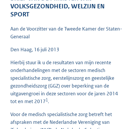
4
VOLKSGEZONDHEID, WELZIJN EN
5
SPORT
K
b
Aan de Voorzitter van de Tweede Kamer der Staten-
Generaal
Den Haag, 16 juli 2013
Hierbij stuur ik u de resultaten van mijn recente
onderhandelingen met de sectoren medisch
specialistische zorg, eerstelijnszorg en geestelijke
gezondheidszorg (GGZ) over beperking van de
uitgavengroei in deze sectoren voor de jaren 2014
1
tot en met 2017
.
Voor de medisch specialistische zorg betreft het
afspraken met de Nederlandse Vereniging van