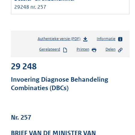
29248 nr. 257
Authentieke versie (PDF)
b
Informatie
e
Gerelateerd
Printen
Delen
s
t
29 248
a
n
d
Invoering Diagnose Behandeling
s
Combinaties (DBCs)
g
r
o
o
t
Nr. 257
t
e
BRIEF VAN DE MINISTER VAN
: