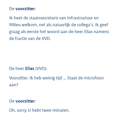
t
t
De
voorzitter
:
e
:
Ik heet de staatssecretaris van Infrastructuur en
5
Milieu welkom, net als natuurlijk de collega's. Ik geef
9
graag als eerste het woord aan de heer Elias namens
2
de fractie van de VVD.
K
b
De heer
Elias
(
VVD
):
Voorzitter. Ik heb weinig tijd ... Staat de microfoon
aan?
De
voorzitter
:
Oh, sorry. U hebt twee minuten.