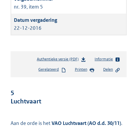
nr. 39, item 5
22-12-2016
Authentieke versie (PDF)
b
Informatie
e
Gerelateerd
Printen
Delen
s
t
a
n
5
d
Luchtvaart
s
g
r
o
Aan de orde is het
VAO Luchtvaart (AO d.d. 30/11)
.
o