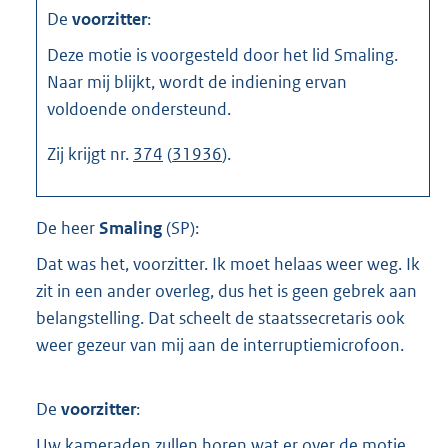
De
voorzitter
:
Deze motie is voorgesteld door het lid Smaling.
Naar mij blijkt, wordt de indiening ervan
voldoende ondersteund.
Zij krijgt nr.
374
(
31936
).
De heer
Smaling
(
SP
):
Dat was het, voorzitter. Ik moet helaas weer weg. Ik
zit in een ander overleg, dus het is geen gebrek aan
belangstelling. Dat scheelt de staatssecretaris ook
weer gezeur van mij aan de interruptiemicrofoon.
De
voorzitter
:
Uw kameraden zullen horen wat er over de motie