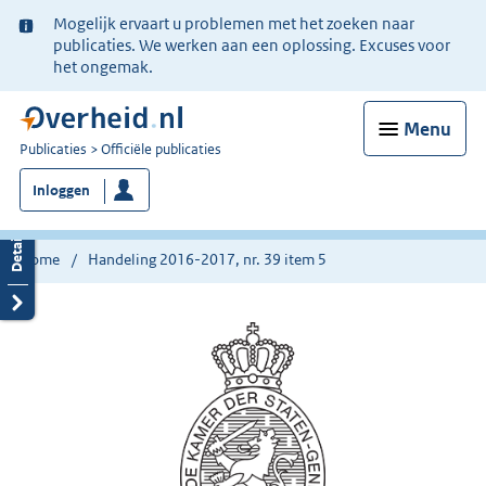
Ter
Mogelijk ervaart u problemen met het zoeken naar
informatie:
publicaties. We werken aan een oplossing. Excuses voor
het ongemak.
Menu
U
Publicaties
Officiële publicaties
bent
Inloggen
nu
hier:
Home
Handeling 2016-2017, nr. 39 item 5