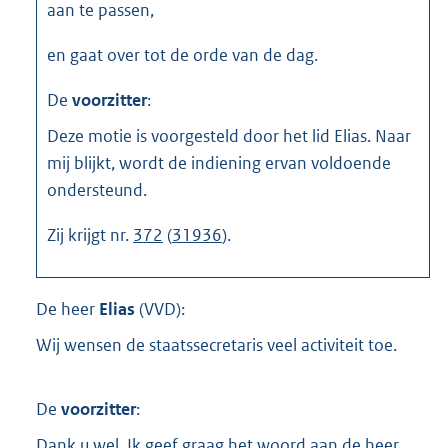
aan te passen,
en gaat over tot de orde van de dag.
De
voorzitter
:
Deze motie is voorgesteld door het lid Elias. Naar
mij blijkt, wordt de indiening ervan voldoende
ondersteund.
Zij krijgt nr.
372
(
31936
).
De heer
Elias
(
VVD
):
Wij wensen de staatssecretaris veel activiteit toe.
De
voorzitter
:
Dank u wel. Ik geef graag het woord aan de heer