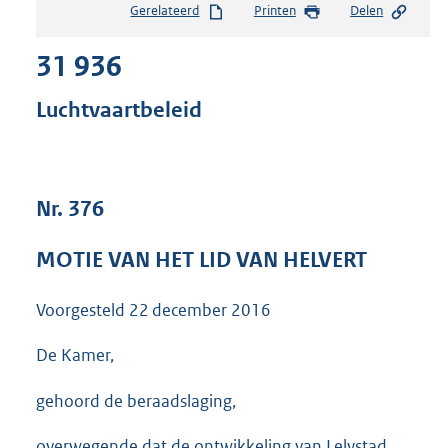
Gerelateerd
Printen
Delen
s
t
31 936
a
n
d
Luchtvaartbeleid
s
g
r
o
Nr. 376
o
t
t
MOTIE VAN HET LID VAN HELVERT
e
:
Voorgesteld
22 december 2016
3
5
K
De Kamer,
b
gehoord de beraadslaging,
overwegende dat de ontwikkeling van Lelystad