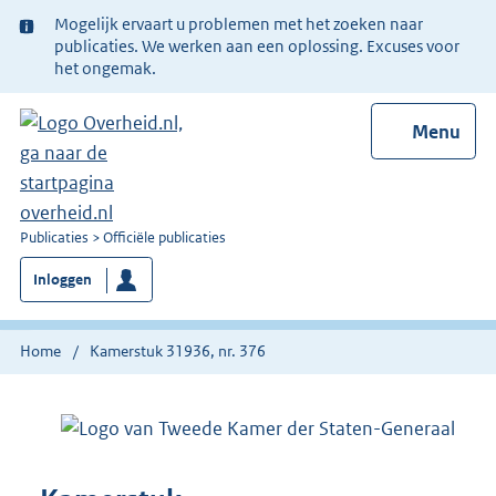
Ter
Mogelijk ervaart u problemen met het zoeken naar
informatie:
publicaties. We werken aan een oplossing. Excuses voor
het ongemak.
Menu
U
Publicaties
Officiële publicaties
bent
Inloggen
nu
hier:
Home
Kamerstuk 31936, nr. 376