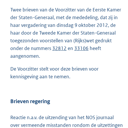
t
t
Twee brieven van de Voorzitter van de Eerste Kamer
e
der Staten-Generaal, met de mededeling, dat zij in
:
haar vergadering van dinsdag 9 oktober 2012, de
7
8
haar door de Tweede Kamer der Staten-Generaal
K
toegezonden voorstellen van (Rijks)wet gedrukt
b
onder de nummers
32812
en
33106
heeft
aangenomen.
De Voorzitter stelt voor deze brieven voor
kennisgeving aan te nemen.
Brieven regering
Reactie n.a.v. de uitzending van het NOS journaal
over vermeende misstanden rondom de uitzettingen