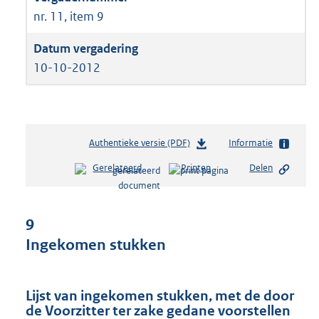
nr. 11, item 9
10-10-2012
Authentieke versie (PDF)
b
Informatie
e
Gerelateerd
Printen
Delen
s
t
a
n
9
d
Ingekomen stukken
s
g
r
o
Lijst van ingekomen stukken, met de door
o
de Voorzitter ter zake gedane voorstellen