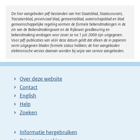
Disclaimer
De hier aangeboden pdf-bestanden van het Staatsblad, Staatscourant,
Tractatenblad, provinciaal blad, gemeenteblad, waterschapsblad en blad
gemeenschappelijke regeling vormen de formele bekendmakingen in de
zin van de Bekendmakingswet en de Rijkswet goedkeuring en
bekendmaking verdragen voor zover ze na 1 juli 2009 zijn uitgegeven.
Voor pdf-publicaties van vóór deze datum geldt dat alleen de in papieren
vorm uitgegeven bladen formele status hebben; de hier aangeboden
elektronische versies daarvan worden bij wijze van service aangeboden.
Over deze website
Contact
English
Help
Zoeken
Informatie hergebruiken