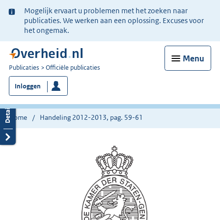
Ter
Mogelijk ervaart u problemen met het zoeken naar
informatie:
publicaties. We werken aan een oplossing. Excuses voor
het ongemak.
Menu
U
Publicaties
Officiële publicaties
bent
Inloggen
nu
hier:
Home
Handeling 2012-2013, pag. 59-61