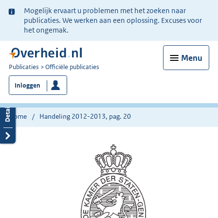
Ter
Mogelijk ervaart u problemen met het zoeken naar
informatie:
publicaties. We werken aan een oplossing. Excuses voor
het ongemak.
Menu
U
Publicaties
Officiële publicaties
bent
Inloggen
nu
hier:
Home
Handeling 2012-2013, pag. 20