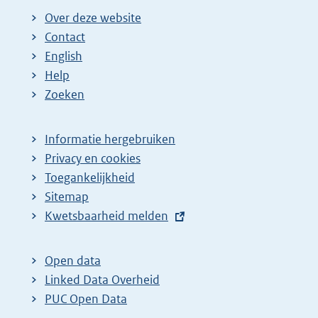
Over deze website
Contact
English
Help
Zoeken
Informatie hergebruiken
Privacy en cookies
Toegankelijkheid
Sitemap
E
Kwetsbaarheid melden
x
t
Open data
e
Linked Data Overheid
r
PUC Open Data
n