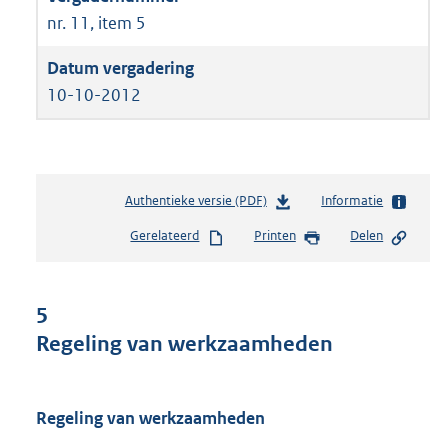
nr. 11, item 5
10-10-2012
Authentieke versie (PDF)
b
Informatie
e
Gerelateerd
Printen
Delen
s
t
a
n
5
d
Regeling van werkzaamheden
s
g
r
o
Regeling van werkzaamheden
o