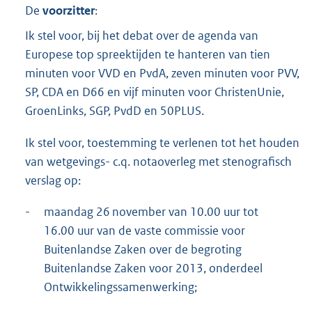
t
De
voorzitter
:
t
e
Ik stel voor, bij het debat over de agenda van
:
Europese top spreektijden te hanteren van tien
4
minuten voor VVD en PvdA, zeven minuten voor PVV,
3
SP, CDA en D66 en vijf minuten voor ChristenUnie,
K
b
GroenLinks, SGP, PvdD en 50PLUS.
Ik stel voor, toestemming te verlenen tot het houden
van wetgevings- c.q. notaoverleg met stenografisch
verslag op:
-
maandag 26 november van 10.00 uur tot
16.00 uur van de vaste commissie voor
Buitenlandse Zaken over de begroting
Buitenlandse Zaken voor 2013, onderdeel
Ontwikkelingssamenwerking;