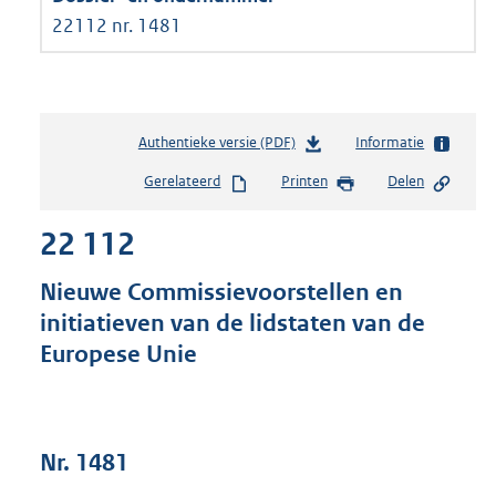
22112 nr. 1481
Authentieke versie (PDF)
b
Informatie
e
Gerelateerd
Printen
Delen
s
t
22 112
a
n
d
Nieuwe Commissievoorstellen en
s
initiatieven van de lidstaten van de
g
Europese Unie
r
o
o
t
t
Nr. 1481
e
: