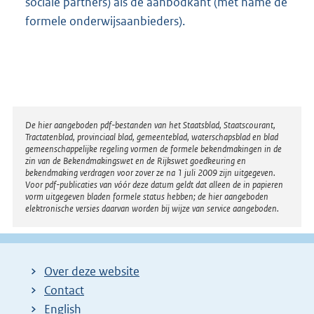
sociale partners) als de aanbodkant (met name de
formele onderwijsaanbieders).
Disclaimer
De hier aangeboden pdf-bestanden van het Staatsblad, Staatscourant,
Tractatenblad, provinciaal blad, gemeenteblad, waterschapsblad en blad
gemeenschappelijke regeling vormen de formele bekendmakingen in de
zin van de Bekendmakingswet en de Rijkswet goedkeuring en
bekendmaking verdragen voor zover ze na 1 juli 2009 zijn uitgegeven.
Voor pdf-publicaties van vóór deze datum geldt dat alleen de in papieren
vorm uitgegeven bladen formele status hebben; de hier aangeboden
elektronische versies daarvan worden bij wijze van service aangeboden.
Over deze website
Contact
English