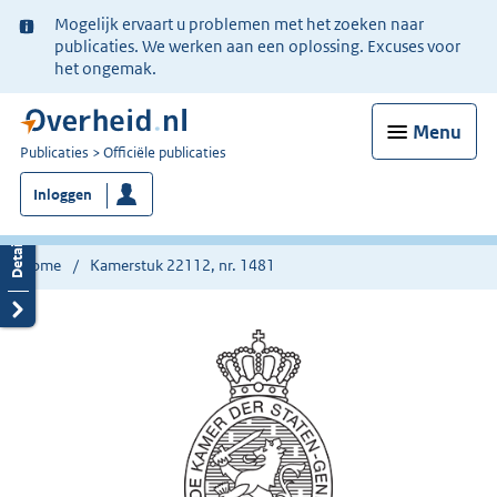
Ter
Mogelijk ervaart u problemen met het zoeken naar
informatie:
publicaties. We werken aan een oplossing. Excuses voor
het ongemak.
Menu
U
Publicaties
Officiële publicaties
bent
Inloggen
nu
hier:
Home
Kamerstuk 22112, nr. 1481