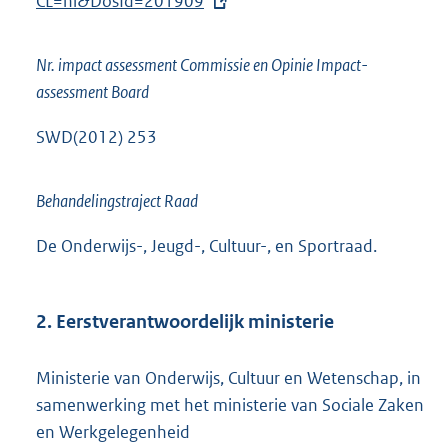
x
CL=nl&DosId=201909
t
e
Nr. impact assessment Commissie en Opinie Impact-
r
assessment Board
n
e
SWD(2012) 253
l
i
Behandelingstraject Raad
n
k
De Onderwijs-, Jeugd-, Cultuur-, en Sportraad.
:
2. Eerstverantwoordelijk ministerie
Ministerie van Onderwijs, Cultuur en Wetenschap, in
samenwerking met het ministerie van Sociale Zaken
en Werkgelegenheid