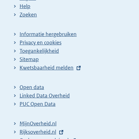
Help
Zoeken
Informatie hergebruiken
Privacy en cookies
Toegankelijkheid
Sitemap
E
Kwetsbaarheid melden
x
t
Open data
e
Linked Data Overheid
r
PUC Open Data
n
e
MijnOverheid.nl
l
E
Rijksoverheid.nl
i