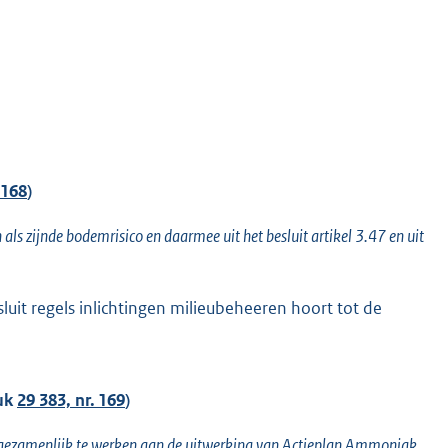
 168
)
als zijnde bodemrisico en daarmee uit het besluit artikel 3.47 en uit
sluit regels inlichtingen milieubeheeren hoort tot de
tuk
29 383, nr. 169
)
n gezamenlijk te werken aan de uitwerking van Actieplan Ammoniak