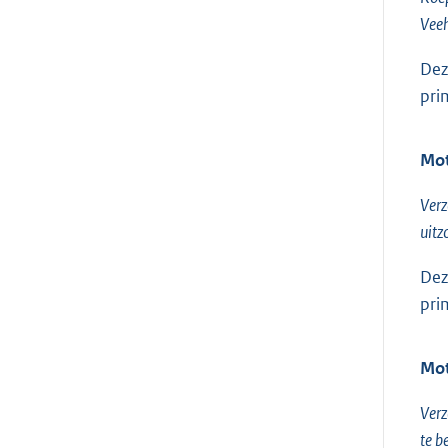
Veeh
Dez
pri
Mot
Verz
uitz
Dez
pri
Mot
Verz
te b