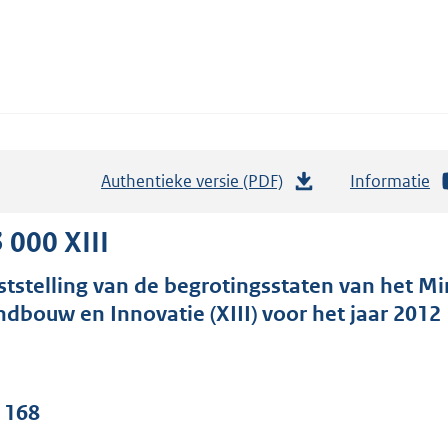
Authentieke versie (PDF)
b
Informatie
e
s
 000 XIII
t
ststelling van de begrotingsstaten van het M
a
ndbouw en Innovatie (XIII) voor het jaar 2012
n
d
s
g
. 168
r