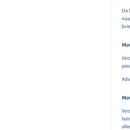
De 
naa
bri
Mot
Verz
pass
Adv
Mot
Verz
huis
alle