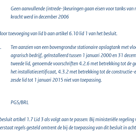
Geen aanvullende (intrede-)keuringen gaan eisen voor tanks van
kracht werd in december 2006
door toevoeging van lid b aan artikel 6.10 lid 1 van het besluit.
.
Ten aanzien van een bovengrondse stationaire opslagtank met vloe
agrarisch bedrijf, geïnstalleerd tussen 1 januari 2000 en 31 decembe
tweede lid, genoemde voorschriften 4.2.6 met betrekking tot de ge
het installatiecertificaat, 4.3.2 met betrekking tot de constructi
zesde lid tot 1 januari 2015 niet van toepassing.
PGS/BRL
besluit artikel 1.7 Lid 3 als volgt aan te passen: Bij ministeriële rege
rstaat regels gesteld omtrent de bij de toepassing van dit besluit in ach