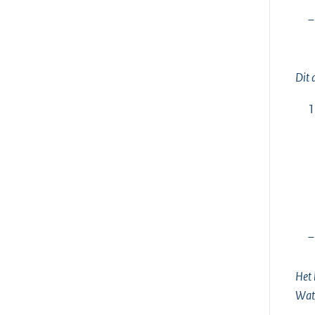
–
Dit 
1
–
Het 
Wate