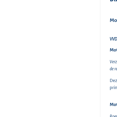
Mo
VV
Mot
Verz
de r
Dez
pri
Mot
Roep