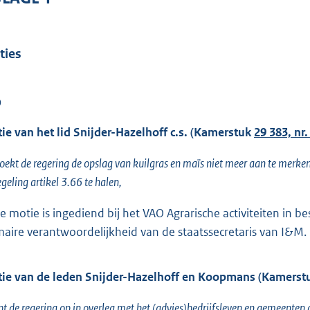
ties
D
ie van het lid Snijder-Hazelhoff c.s. (Kamerstuk
29 383, nr.
oekt de regering de opslag van kuilgras en maïs niet meer aan te merken 
egeling artikel 3.66 te halen,
e motie is ingediend bij het VAO Agrarische activiteiten in be
maire verantwoordelijkheid van de staatssecretaris van I&M.
ie van de leden Snijder-Hazelhoff en Koopmans (Kamers
t de regering op in overleg met het (advies)bedrijfsleven en gemeente