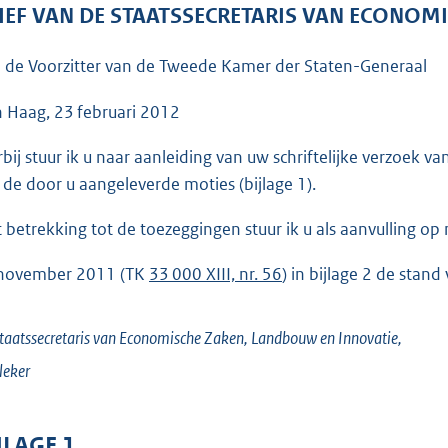
o
IEF VAN DE STAATSSECRETARIS VAN ECONOM
o
t
 de Voorzitter van de Tweede Kamer der Staten-Generaal
t
e
 Haag, 23 februari 2012
:
rbij stuur ik u naar aanleiding van uw schriftelijke verzoek 
9
 de door u aangeleverde moties (bijlage 1).
4
K
 betrekking tot de toezeggingen stuur ik u als aanvulling op 
b
november 2011 (TK
33 000 XIII, nr. 56
) in bijlage 2 de stan
taatssecretaris van Economische Zaken, Landbouw en Innovatie,
leker
JLAGE 1