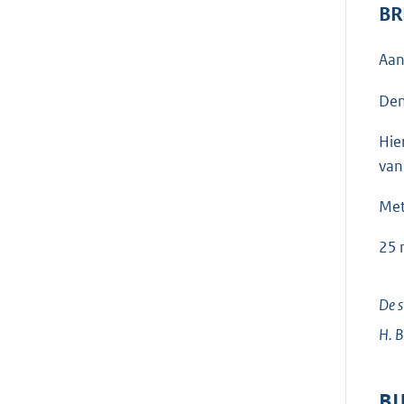
BR
Aan
Den
Hie
van
Met
25 
De s
H.
B
BI