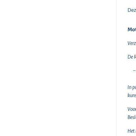
Dez
Mot
Verz
De R
–
In p
kuns
Voor
Besl
Het 