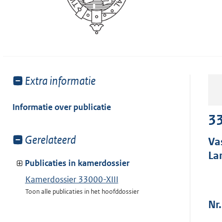
Toon
Extra informatie
meer
van:
Informatie over publicatie
33
Toon
Gerelateerd
Va
meer
La
van:
Publicaties in kamerdossier
Kamerdossier 33000-XIII
Toon alle publicaties in het hoofddossier
Nr