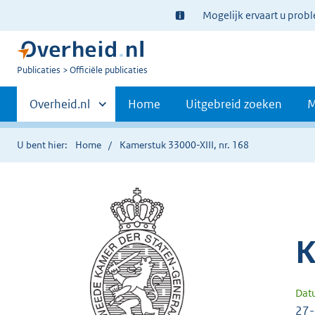
Ter
Mogelijk ervaart u prob
informatie:
U
Publicaties
Officiële publicaties
bent
Primaire
nu
Andere
Overheid.nl
Home
Uitgebreid zoeken
M
hier:
sites
navigatie
binnen
U bent hier:
Home
Kamerstuk 33000-XIII, nr. 168
K
Dat
27