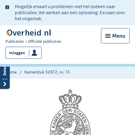
Ter
Mogelijk ervaart u problemen met het zoeken naar
informatie:
publicaties. We werken aan een oplossing. Excuses voor
het ongemak.
Menu
U
Publicaties
Officiële publicaties
bent
Inloggen
nu
hier:
Home
Kamerstuk 32472, nr. 15