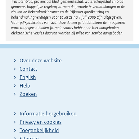
Tractatenblad, provinciaal blad, gemeenteblad, waterschapsblad en blad
gemeenschappelijke regeling vormen de formele bekendmakingen in de
zin van de Bekendmakingswet en de Rijkswet goedkeuring en
bekendmaking verdragen voor zover ze na 1 juli 2009 zijn uitgegeven.
Voor pdf-publicaties van vóór deze datum geldt dat alleen de in papieren
vorm uitgegeven bladen formele status hebben; de hier aangeboden
elektronische versies daarvan worden bij wijze van service aangeboden.
Over deze website
Contact
English
Help
Zoeken
Informatie hergebruiken
Privacy en cookies
Toegankelijkheid
Sitemap