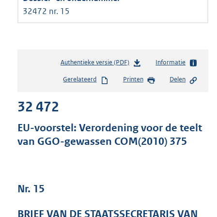
32472 nr. 15
Authentieke versie (PDF)
b
Informatie
e
Gerelateerd
Printen
Delen
s
t
32 472
a
n
d
EU-voorstel: Verordening voor de teelt
s
van GGO-gewassen COM(2010) 375
g
r
o
o
t
Nr. 15
t
e
BRIEF VAN DE STAATSSECRETARIS VAN
: