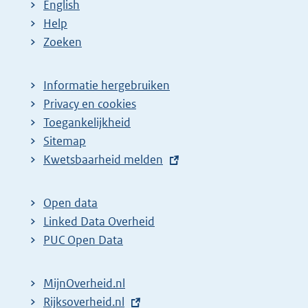
English
Help
Zoeken
Informatie hergebruiken
Privacy en cookies
Toegankelijkheid
Sitemap
E
Kwetsbaarheid melden
x
t
Open data
e
Linked Data Overheid
r
PUC Open Data
n
e
MijnOverheid.nl
l
E
Rijksoverheid.nl