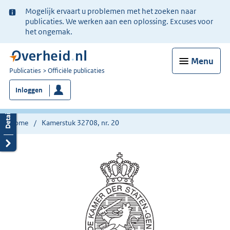
Ter
Mogelijk ervaart u problemen met het zoeken naar
informatie:
publicaties. We werken aan een oplossing. Excuses voor
het ongemak.
Menu
U
Publicaties
Officiële publicaties
bent
Inloggen
nu
hier:
Home
Kamerstuk 32708, nr. 20