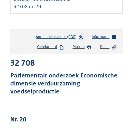
32708 nr. 20
Authentieke versie (PDF)
b
Informatie
e
Gerelateerd
Printen
Delen
s
t
32 708
a
n
d
Parlementair onderzoek Economische
s
dimensie verduurzaming
g
voedselproductie
r
o
o
t
t
Nr. 20
e
: