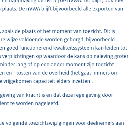
 en handhaving berust bij de nVWA. Dit blijft, ook met
plaats. De nVWA blijft bijvoorbeeld alle exporten van
 zoals de plaats of het moment van toezicht. Dit is
ndere wijze voldoende worden geborgd, bijvoorbeeld
Een goed functionerend kwaliteitssysteem kan leiden tot
s verplichtingen op waardoor de kans op naleving groter
 minder lang of op een ander moment zijn toezicht
en en -kosten van de overheid (het gaat immers om
e vrijgekomen capaciteit elders inzetten .
tgeving van kracht is en dat deze regelgeving door
ient te worden nageleefd.
e volgende toezichtswijzigingen voor deelnemers aan