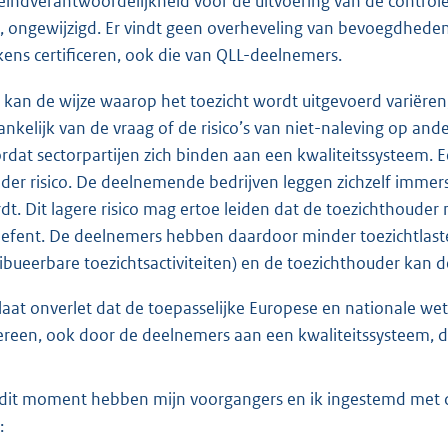
eindverantwoordelijkheid voor de uitvoering van de controle
, ongewijzigd. Er vindt geen overheveling van bevoegdheden 
kens certificeren, ook die van QLL-deelnemers.
 kan de wijze waarop het toezicht wordt uitgevoerd variëren,
ankelijk van de vraag of de risico’s van niet-naleving op a
rdat sectorpartijen zich binden aan een kwaliteitssysteem. 
der risico. De deelnemende bedrijven leggen zichzelf immer
dt. Dit lagere risico mag ertoe leiden dat de toezichthouder
oefent. De deelnemers hebben daardoor minder toezichtlast
ribueerbare toezichtsactiviteiten) en de toezichthouder kan d
 laat onverlet dat de toepasselijke Europese en nationale we
ereen, ook door de deelnemers aan een kwaliteitssysteem, d
dit moment hebben mijn voorgangers en ik ingestemd met d
: