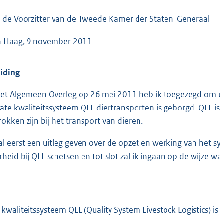
o
o
 de Voorzitter van de Tweede Kamer der Staten-Generaal
t
 Haag, 9 november 2011
t
e
:
eiding
4
het Algemeen Overleg op 26 mei 2011 heb ik toegezegd om 
9
vate kwaliteitssysteem QLL diertransporten is geborgd. QLL is
K
rokken zijn bij het transport van dieren.
b
zal eerst een uitleg geven over de opzet en werking van het 
rheid bij QLL schetsen en tot slot zal ik ingaan op de wijze 
L
 kwaliteitssysteem QLL (Quality System Livestock Logistics) i