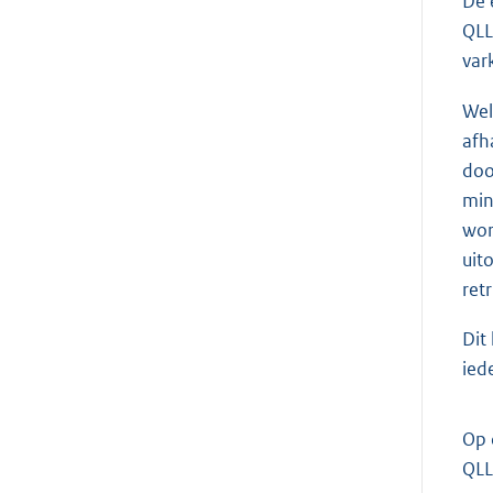
De 
QLL
var
Wel
afh
doo
min
wor
uit
ret
Dit
ied
Op 
QLL