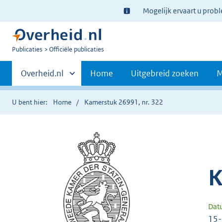
Ter
Mogelijk ervaart u prob
informatie:
U
Publicaties
Officiële publicaties
bent
Primaire
nu
Andere
Overheid.nl
Home
Uitgebreid zoeken
M
hier:
sites
navigatie
binnen
U bent hier:
Home
Kamerstuk 26991, nr. 322
K
Dat
15