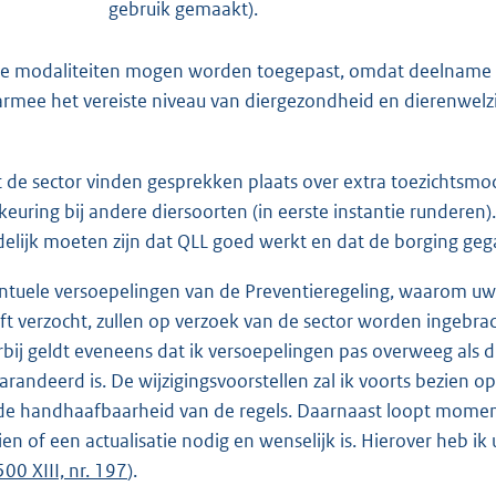
gebruik gemaakt).
e modaliteiten mogen worden toegepast, omdat deelname 
rmee het vereiste niveau van diergezondheid en dierenwelz
 de sector vinden gesprekken plaats over extra toezichtsmo
lkeuring bij andere diersoorten (in eerste instantie runderen)
delijk moeten zijn dat QLL goed werkt en dat de borging geg
ntuele versoepelingen van de Preventieregeling, waarom uw
ft verzocht, zullen op verzoek van de sector worden ingebrac
rbij geldt eveneens dat ik versoepelingen pas overweeg als d
arandeerd is. De wijzigingsvoorstellen zal ik voorts bezien o
de handhaafbaarheid van de regels. Daarnaast loopt moment
ien of een actualisatie nodig en wenselijk is. Hierover heb ik
500 XIII, nr. 197
).