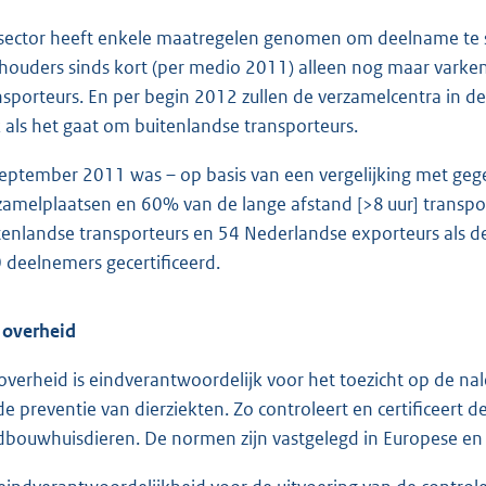
sector heeft enkele maatregelen genomen om deelname te s
houders sinds kort (per medio 2011) alleen nog maar varken
nsporteurs. En per begin 2012 zullen de verzamelcentra in 
 als het gaat om buitenlandse transporteurs.
september 2011 was – op basis van een vergelijking met g
zamelplaatsen en 60% van de lange afstand [>8 uur] transport
tenlandse transporteurs en 54 Nederlandse exporteurs als dee
 deelnemers gecertificeerd.
 overheid
overheid is eindverantwoordelijk voor het toezicht op de na
de preventie van dierziekten. Zo controleert en certificeert 
dbouwhuisdieren. De normen zijn vastgelegd in Europese en