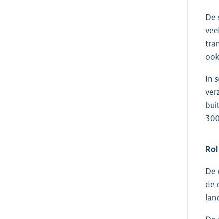
De 
vee
tra
ook
In 
ver
bui
300
Rol
De 
de 
lan