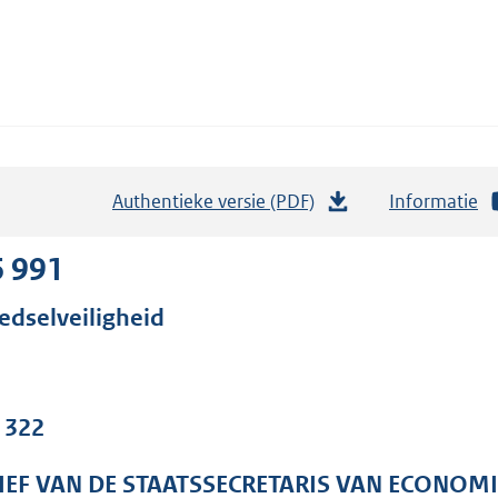
Authentieke versie (PDF)
b
Informatie
e
s
6 991
t
edselveiligheid
a
n
d
s
. 322
g
r
IEF VAN DE STAATSSECRETARIS VAN ECONOM