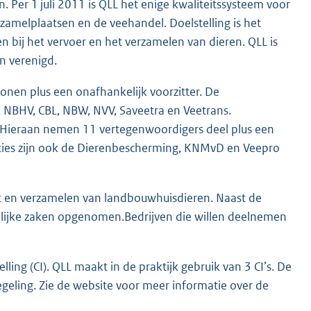
 Per 1 juli 2011 is QLL het enige kwaliteitssysteem voor
erzamelplaatsen en de veehandel. Doelstelling is het
n bij het vervoer en het verzamelen van dieren. QLL is
n verenigd.
sonen plus een onafhankelijk voorzitter. De
 NBHV, CBL, NBW, NVV, Saveetra en Veetrans.
. Hieraan nemen 11 vertegenwoordigers deel plus een
aties zijn ook de Dierenbescherming, KNMvD en Veepro
rt en verzamelen van landbouwhuisdieren. Naast de
telijke zaken opgenomen.Bedrijven die willen deelnemen
ing (CI). QLL maakt in de praktijk gebruik van 3 CI’s. De
egeling. Zie de website voor meer informatie over de