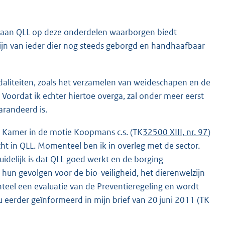
aan QLL op deze onderdelen waarborgen biedt
ijn van ieder dier nog steeds geborgd en handhaafbaar
daliteiten, zoals het verzamelen van weideschapen en de
. Voordat ik echter hiertoe overga, zal onder meer eerst
arandeerd is.
 Kamer in de motie Koopmans c.s. (TK
32500 XIII, nr. 97
)
ht in QLL. Momenteel ben ik in overleg met de sector.
uidelijk is dat QLL goed werkt en de borging
p hun gevolgen voor de bio-veiligheid, het dierenwelzijn
eel een evaluatie van de Preventieregeling en wordt
 u eerder geïnformeerd in mijn brief van 20 juni 2011 (TK