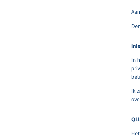
Aan
Den
Inl
In 
pri
bet
Ik 
ove
QL
Het