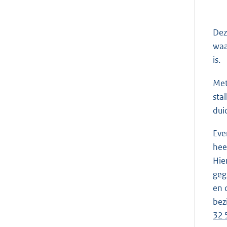
Dez
waa
is.
Met
sta
dui
Eve
hee
Hie
geg
en 
bez
32 