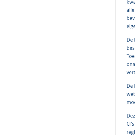
kwa
all
bev
eig
De 
bes
Toe
ona
ver
De 
wet
moe
Dez
CI’
reg