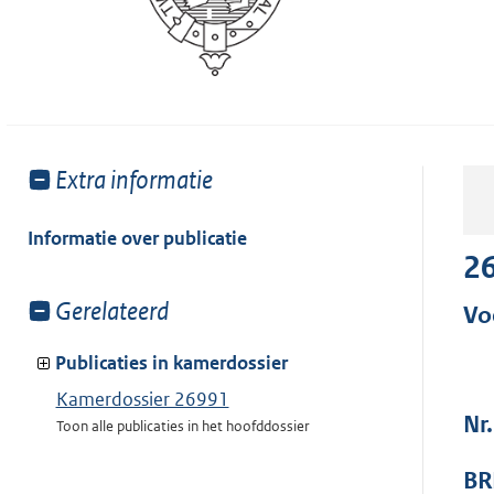
Toon
Extra informatie
meer
van:
Informatie over publicatie
2
Toon
Gerelateerd
Vo
meer
van:
Publicaties in kamerdossier
Kamerdossier 26991
Nr
Toon alle publicaties in het hoofddossier
BR