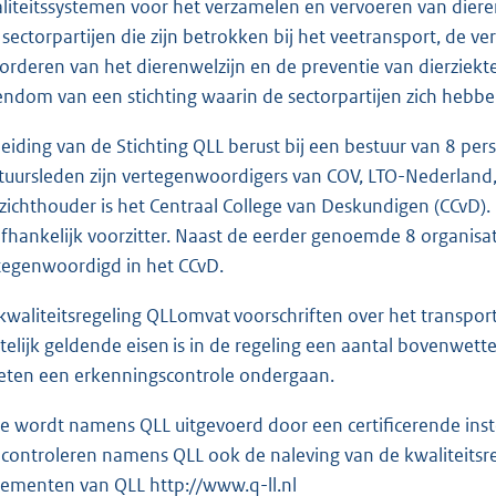
liteitssystemen voor het verzamelen en vervoeren van dieren.
e sectorpartijen die zijn betrokken bij het veetransport, de v
orderen van het dierenwelzijn en de preventie van dierziekte
endom van een stichting waarin de sectorpartijen zich hebbe
leiding van de Stichting QLL berust bij een bestuur van 8 per
tuursleden zijn vertegenwoordigers van COV, LTO-Nederland,
zichthouder is het Centraal College van Deskundigen (CCvD)
fhankelijk voorzitter. Naast de eerder genoemde 8 organis
tegenwoordigd in het CCvD.
kwaliteitsregeling QLLomvat voorschriften over het transpo
telijk geldende eisen is in de regeling een aantal bovenwet
ten een erkenningscontrole ondergaan.
e wordt namens QLL uitgevoerd door een certificerende instell
s controleren namens QLL ook de naleving van de kwaliteitsr
lementen van QLL http://www.q-ll.nl