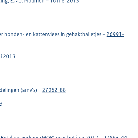
ing, E.M.J. Ploumen – 16 mei 2013
r honden- en kattenvlees in gehaktballetjes –
26991-
ei 2013
delingen (amv's) –
27062-88
13
 Betalingsverkeer (MOB) over het jaar 2012 –
27863-44