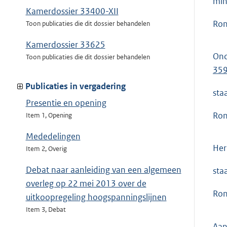
min
Kamerdossier 33400-XII
Ron
Toon publicaties die dit dossier behandelen
Kamerdossier 33625
Ond
Toon publicaties die dit dossier behandelen
35
Publicaties in vergadering
sta
Presentie en opening
Ron
Item 1, Opening
Mededelingen
Her
Item 2, Overig
Debat naar aanleiding van een algemeen
sta
overleg op 22 mei 2013 over de
Ron
uitkoopregeling hoogspanningslijnen
Item 3, Debat
Aan