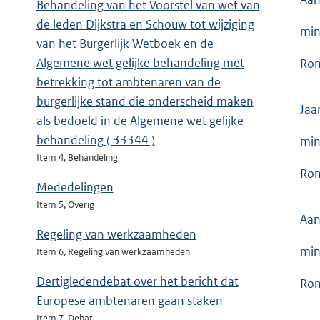
Behandeling van het Voorstel van wet van
de leden Dijkstra en Schouw tot wijziging
min
van het Burgerlijk Wetboek en de
Algemene wet gelijke behandeling met
Ron
betrekking tot ambtenaren van de
burgerlijke stand die onderscheid maken
Jaa
als bedoeld in de Algemene wet gelijke
behandeling ( 33344 )
min
Item 4, Behandeling
Ron
Mededelingen
Item 5, Overig
Aan
Regeling van werkzaamheden
min
Item 6, Regeling van werkzaamheden
Dertigledendebat over het bericht dat
Ron
Europese ambtenaren gaan staken
Item 7, Debat