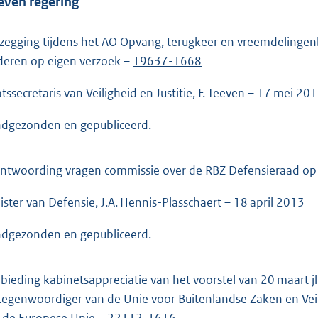
even regering
o
o
t
zegging tijdens het AO Opvang, terugkeer en vreemdelingen
t
deren op eigen verzoek –
19637-1668
e
atssecretaris van Veiligheid en Justitie, F. Teeven – 17 mei 20
:
6
dgezonden en gepubliceerd.
1
K
ntwoording vragen commissie over de RBZ Defensieraad op 
b
ister van Defensie, J.A. Hennis-Plasschaert – 18 april 2013
dgezonden en gepubliceerd.
bieding kabinetsappreciatie van het voorstel van 20 maart 
tegenwoordiger van de Unie voor Buitenlandse Zaken en Vei