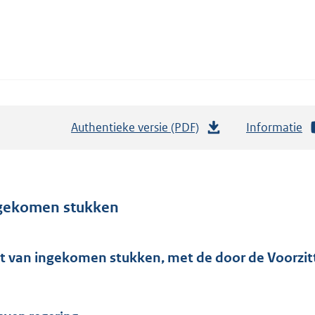
Authentieke versie (PDF)
b
Informatie
e
s
t
a
gekomen stukken
n
d
st van ingekomen stukken, met de door de Voorzit
s
g
r