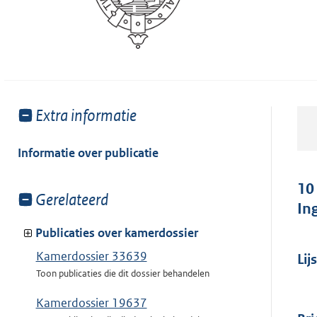
Toon
Extra informatie
meer
van:
Informatie over publicatie
10
Toon
Gerelateerd
In
meer
van:
Publicaties over kamerdossier
Kamerdossier 33639
Lij
Toon publicaties die dit dossier behandelen
Kamerdossier 19637