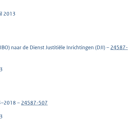
il 2013
O) naar de Dienst Justitiële Inrichtingen (DJI) –
24587-
13
13–2018 –
24587-507
13