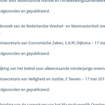
ister voor Buitenlandse Handel en Ontwikkelingssamenwerk
dgezonden en gepubliceerd.
erzoek van de Nederlandse Voedsel- en Warenautoriteit ove
9
atssecretaris van Economische Zaken, S.A.M. Dijksma – 17 m
dgezonden en gepubliceerd.
ijking van het beleid voor alleenstaande minderjarige vreem
atssecretaris van Veiligheid en Justitie, F. Teeven – 17 mei 20
dgezonden en gepubliceerd.
bieding van de rapportage van het Maatschappelijk Overleg