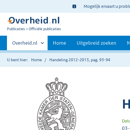
Ter
Mogelijk ervaart u prob
informatie:
U
Publicaties
Officiële publicaties
bent
Primaire
nu
Andere
Overheid.nl
Home
Uitgebreid zoeken
M
hier:
sites
navigatie
binnen
U bent hier:
Home
Handeling 2012-2013, pag. 93-94
H
Dat
03