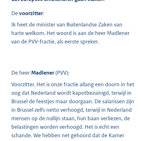
t
t
De
voorzitter
:
e
:
Ik heet de minister van Buitenlandse Zaken van
2
harte welkom. Het woord is aan de heer Madlener
6
van de PVV-fractie, als eerste spreker.
7
K
b
De heer
Madlener
(
PVV
):
Voorzitter. Het is onze fractie allang een doorn in het
oog dat Nederland wordt kapotbezuinigd, terwijl in
Brussel de feestjes maar doorgaan. De salarissen zijn
in Brussel zelfs netto verhoogd, terwijl in Nederland
mensen op de nullijn staan, hun baan verliezen, de
belastingen worden verhoogd. Het is echt een
schande. We hebben net gehoord dat de Kamer