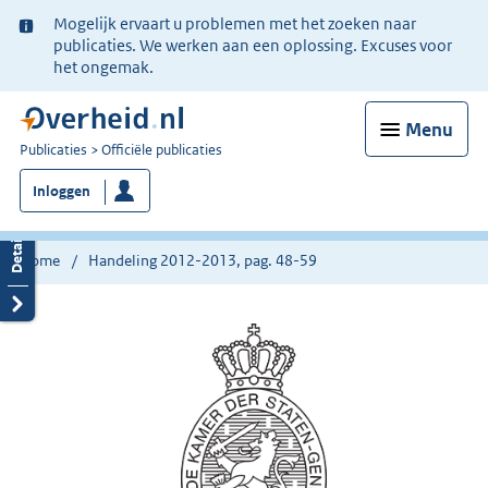
Ter
Mogelijk ervaart u problemen met het zoeken naar
informatie:
publicaties. We werken aan een oplossing. Excuses voor
het ongemak.
Menu
U
Publicaties
Officiële publicaties
bent
Inloggen
nu
hier:
Home
Handeling 2012-2013, pag. 48-59