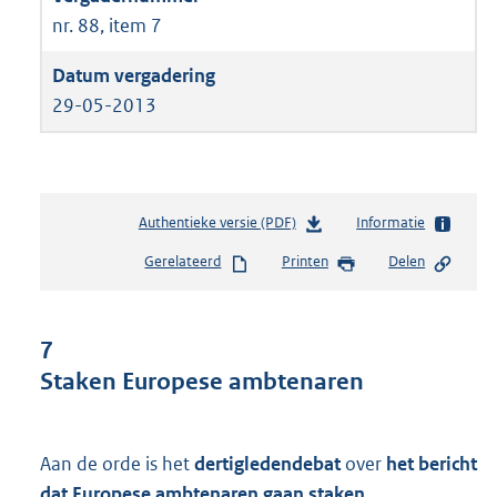
nr. 88, item 7
29-05-2013
Authentieke versie (PDF)
b
Informatie
e
Gerelateerd
Printen
Delen
s
t
a
n
7
d
Staken Europese ambtenaren
s
g
r
o
Aan de orde is het
dertigledendebat
over
het bericht
o
dat Europese ambtenaren gaan staken
.