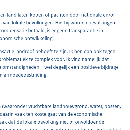
eden land laten kopen of pachten door nationale en/of
d van lokale bevolkingen. Hierbij worden bevolkingen
compensatie betaald, is er geen transparantie in
conomische ontwikkeling.
ransactie landroof behoeft te zijn. Ik ben dan ook tegen
problematiek te complex voor. Ik vind namelijk dat
e omstandigheden – wel degelijk een positieve bijdrage
n armoedebestrijding.
en (waaronder vruchtbare landbouwgrond, water, bossen,
 daarin vaak ten koste gaat van de economische
 vaak dat de lokale bevolking niet of onvoldoende
ermanente achterstand in informatie, kennis en kapitaal