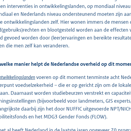
sen interventies in ontwikkelingslanden, op mondiaal niveau e
diaal en Nederlands niveau ondersteunend moeten zijn aan
de ontwikkelingslanden zelf. Hier wonen immers de mensen di
d(gebruiks)rechten en blootgesteld worden aan de effecten va
d gevoed worden door (leer)ervaringen en bereikte resultate
en die men zelf kan veranderen.
welke manier helpt de Nederlandse overheid op dit momen
ntwikkelingslanden
voeren op dit moment tenminste acht Nederl
erpunt voedselzekerheid – die er op gericht zijn om de lokal
gaan. Daarnaast worden studiebeurzen verstrekt en capacite
iningsinstellingen (bijvoorbeeld voor landmeters, GIS experts
angrijkste daarbij zijn het door NUFFIC uitgevoerde NPT/N
biliteitsfonds en het MDG3 Gender Fonds (FLOW).
met al heeft Nederland in de laatste jaren ongeveer 70 prog