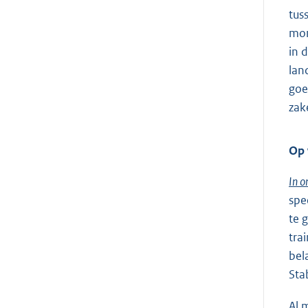
tus
mon
in 
lan
goe
zak
Op 
In o
spe
te 
tra
bel
Sta
Al 