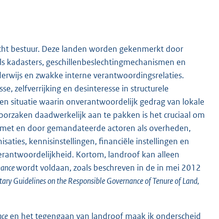
echt bestuur. Deze landen worden gekenmerkt door
oals kadasters, geschillenbeslechtingmechanismen en
erwijs en zwakke interne verantwoordingsrelaties.
, zelfverrijking en desinteresse in structurele
een situatie waarin onverantwoordelijk gedrag van lokale
oorzaken daadwerkelijk aan te pakken is het cruciaal om
n met en door gemandateerde actoren als overheden,
aties, kennisinstellingen, financiële instellingen en
 verantwoordelijkheid. Kortom, landroof kan alleen
nance
wordt voldaan, zoals beschreven in de in mei 2012
tary Guidelines on the Responsible Governance of Tenure of Land,
nce
en het tegengaan van landroof maak ik onderscheid