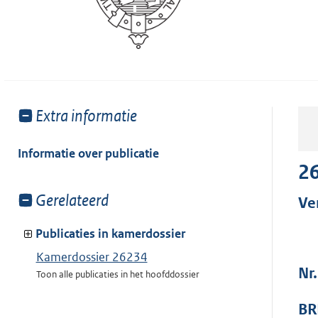
Toon
Extra informatie
meer
van:
Informatie over publicatie
2
Toon
Gerelateerd
Ve
meer
van:
Publicaties in kamerdossier
Kamerdossier 26234
Nr
Toon alle publicaties in het hoofddossier
BR