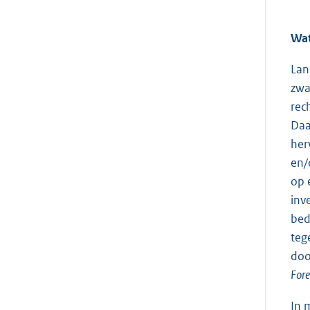
Wat
Lan
zwa
rec
Daa
her
en/
op 
inv
bed
teg
doo
Fore
In 