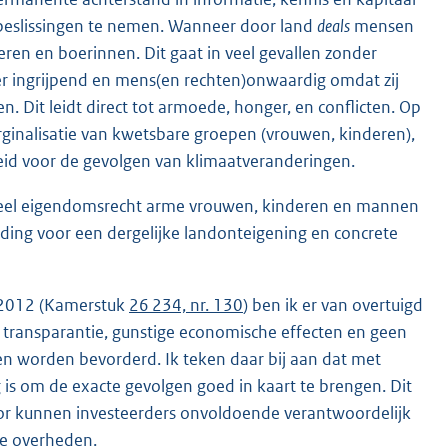
e beslissingen te nemen. Wanneer door land
deals
mensen
ren en boerinnen. Dit gaat in veel gevallen zonder
er ingrijpend en mens(en rechten)onwaardig omdat zij
 Dit leidt direct tot armoede, honger, en conflicten. Op
arginalisatie van kwetsbare groepen (vrouwen, kinderen),
eid voor de gevolgen van klimaatveranderingen.
meel eigendomsrecht arme vrouwen, kinderen en mannen
ding voor een dergelijke landonteigening en concrete
r 2012 (Kamerstuk
26 234, nr. 130
) ben ik er van overtuigd
n transparantie, gunstige economische effecten en geen
n worden bevorderd. Ik teken daar bij aan dat met
g is om de exacte gevolgen goed in kaart te brengen. Dit
oor kunnen investeerders onvoldoende verantwoordelijk
e overheden.