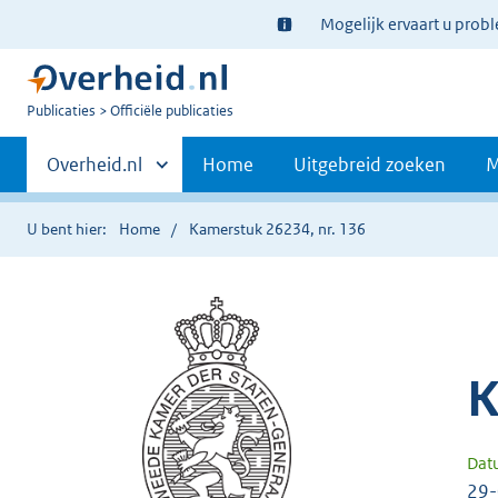
Ter
Mogelijk ervaart u prob
informatie:
U
Publicaties
Officiële publicaties
bent
Primaire
nu
Andere
Overheid.nl
Home
Uitgebreid zoeken
M
hier:
sites
navigatie
binnen
U bent hier:
Home
Kamerstuk 26234, nr. 136
K
Dat
29