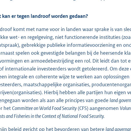
 kan er tegen landroof worden gedaan?
droof komt met name voor in landen waar sprake is van sl
kke wet- en regelgeving, niet functionerende instituties (z
htspraak), gebrekkige publieke informatievoorziening en ond
rnaast spelen ook gevestigde belangen bij de heersende klasse
vormingen en armoedebestrijding een rol. Dit leidt dan tot 
of internationale investeerders wordt getolereerd. Om deze 
een integrale en coherente wijze te werken aan oplossinge
esteerders, maatschappelijke organisaties, producentenorganis
rijven(organisaties). Hierbij hebben alle partijen hun eigen
engegaan worden als aan alle principes van goede
land gover
r het
Committee on World Food Security
(CFS) aangenomen
Volun
sts and Fisheries in the Context of National Food Security.
mijn beleid gericht op het bevorderen van betere
land governa