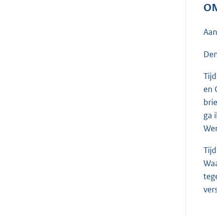
ON
Aan
Den
Tij
en 
bri
ga 
Wer
Tij
Waa
teg
ver