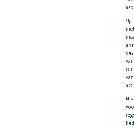
asp
Op 
met
maa
arm
dez
van
con
van
act
Naa
voo
reg
bed