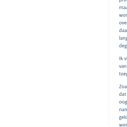
maa
wor
ove
daa
lan
deg
Ik 
van
toe
Zoa
dat
oog
nam
gel
wor