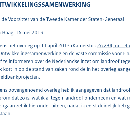
o
TWIKKELINGSSAMENWERKING
o
t
 de Voorzitter van de Tweede Kamer der Staten-Generaal
t
e
 Haag, 16 mei 2013
:
dens het overleg op 11 april 2013 (Kamerstuk
26 234, nr. 13
6
Ontwikkelingssamenwerking en de vaste commissie voor Fin
0
ef te informeren over de Nederlandse inzet om landroof tege
K
ik kort in op de stand van zaken rond de in het overleg aang
b
eldbankprojecten.
dens bovengenoemd overleg heb ik aangegeven dat landroof
rom dat zo is, wat ik al tegen landroof onderneem en wat m
engaan zet ik hieronder uiteen, nadat ik eerst duidelijk he
staan.