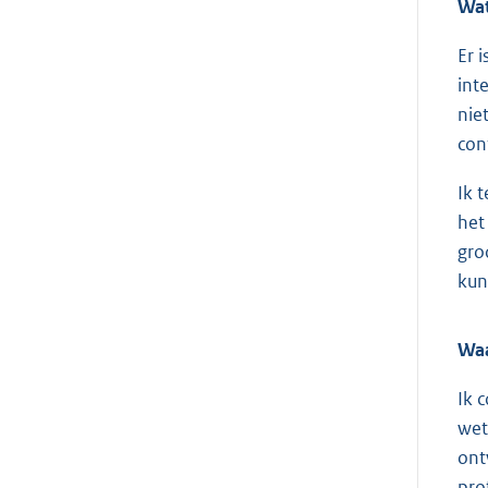
Wat
Er 
int
nie
con
Ik 
het
gro
kun
Waa
Ik 
wet
ont
pro