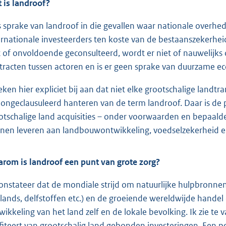
 is landroof?
is sprake van landroof in die gevallen waar nationale overh
ernationale investeerders ten koste van de bestaanszekerhei
t of onvoldoende geconsulteerd, wordt er niet of nauwelijks 
tracten tussen actoren en is er geen sprake van duurzame e
teken hier expliciet bij aan dat niet elke grootschalige landt
 ongeclausuleerd hanteren van de term landroof. Daar is de 
otschalige land acquisities – onder voorwaarden en bepaald
nen leveren aan landbouwontwikkeling, voedselzekerheid e
rom is landroof een punt van grote zorg?
constateer dat de mondiale strijd om natuurlijke hulpbronn
lands, delfstoffen etc.) en de groeiende wereldwijde handel
wikkeling van het land zelf en de lokale bevolking. Ik zie te
fiteert van grootschalig land gebonden investeringen. Een p