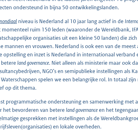
ecten ondersteund in bijna 50 ontwikkelingslanden.
mondiaal
niveau is Nederland al 10 jaar lang actief in de
Intern
 momenteel ruim 150 leden (waaronder de Wereldbank, IFAD,
tschappelijke organisaties uit een kleine 50 landen) die zic
e mannen en vrouwen. Nederland is ook een van de meest a
e opstelling en inzet is Nederland in internationaal verba
 betere
land governance
. Niet alleen als ministerie maar ook d
sultancybedrijven, NGO’s en semipublieke instellingen als Ka
 Waterschappen spelen we een belangrijke rol. In totaal zij
ief op dit thema.
st programmatische ondersteuning en samenwerking met an
r het bevorderen van betere
land governance
en het tegengaan 
elmatige gesprekken met instellingen als de Wereldbankgroe
rijfsleven(organisaties) en lokale overheden.