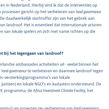
n in Nederland. Hierbij vind ik dat de interventies op
 processen gericht op het verbeteren van
land governance
e daadwerkelijk slachtoffer zijn van het gebrek aan
n landroof. Het is essentieel dat internationale actoren
n van lokale spelers en zich met name richten op die
t bij het tegengaan van landroof?
andse ambassades activiteiten uit- veelal binnen het
e
land governance
te verbeteren en daarmee landroof tegen
its-versterkingsprogramma’s van lokale
, juristen) en lokale NGO’s en kadasters ondersteund. De
ICHE programma, de
Africa Investment Climate Facility
, het
ramma’s en projecten ter verbetering van
land governance