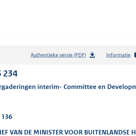
Authentieke versie (PDF)
b
Informatie
e
s
6 234
t
rgaderingen interim- Committee en Develop
a
n
d
s
. 136
g
r
IEF VAN DE MINISTER VOOR BUITENLANDSE 