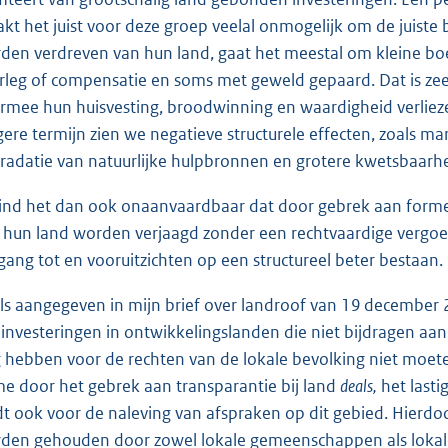
kt het juist voor deze groep veelal onmogelijk om de juist
den verdreven van hun land, gaat het meestal om kleine boe
rleg of compensatie en soms met geweld gepaard. Dat is ze
rmee hun huisvesting, broodwinning en waardigheid verliezen.
gere termijn zien we negatieve structurele effecten, zoals m
radatie van natuurlijke hulpbronnen en grotere kwetsbaarh
vind het dan ook onaanvaardbaar dat door gebrek aan for
 hun land worden verjaagd zonder een rechtvaardige vergoe
gang tot en vooruitzichten op een structureel beter bestaan.
ls aangegeven in mijn brief over landroof van 19 decembe
 investeringen in ontwikkelingslanden die niet bijdragen aa
 hebben voor de rechten van de lokale bevolking niet moete
e door het gebrek aan transparantie bij land
deals,
het lasti
dt ook voor de naleving van afspraken op dit gebied. Hierd
den gehouden door zowel lokale gemeenschappen als lokal