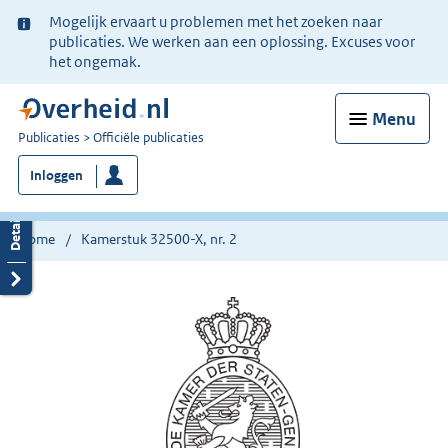
Ter
Mogelijk ervaart u problemen met het zoeken naar
informatie:
publicaties. We werken aan een oplossing. Excuses voor
het ongemak.
Menu
U
Publicaties
Officiële publicaties
bent
Inloggen
nu
hier:
Home
Kamerstuk 32500-X, nr. 2