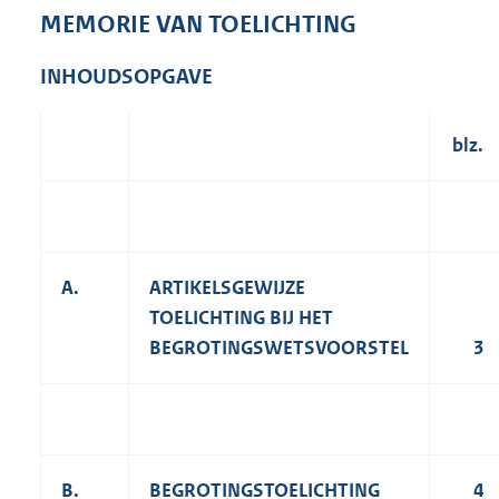
1
MEMORIE VAN TOELICHTING
,
4
INHOUDSOPGAVE
M
b
blz.
A.
ARTIKELSGEWIJZE
TOELICHTING BIJ HET
BEGROTINGSWETSVOORSTEL
3
B.
BEGROTINGSTOELICHTING
4