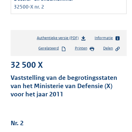
32500-X nr. 2
Authentieke versie (PDF)
b
Informatie
e
Gerelateerd
Printen
Delen
s
t
32 500 X
a
n
d
Vaststelling van de begrotingsstaten
s
van het Ministerie van Defensie (X)
g
voor het jaar 2011
r
o
o
t
t
Nr. 2
e
: