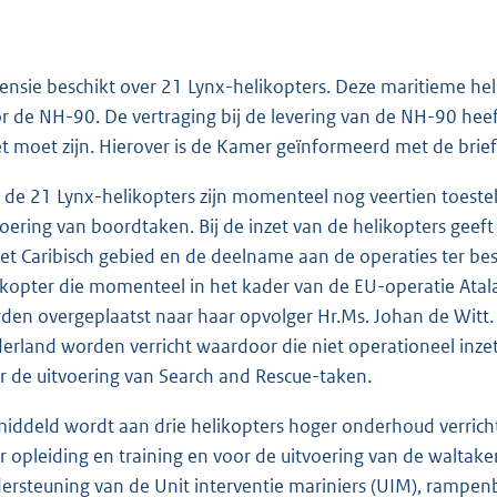
ensie beschikt over 21 Lynx-helikopters. Deze maritieme he
r de NH-90. De vertraging bij de levering van de NH-90 heef
et moet zijn. Hierover is de Kamer geïnformeerd met de br
 de 21 Lynx-helikopters zijn momenteel nog veertien toestell
voering van boordtaken. Bij de inzet van de helikopters geef
het Caribisch gebied en de deelname aan de operaties ter bes
ikopter die momenteel in het kader van de EU-operatie Atala
den overgeplaatst naar haar opvolger Hr.Ms. Johan de Witt
erland worden verricht waardoor die niet operationeel inzetb
r de uitvoering van Search and Rescue-taken.
iddeld wordt aan drie helikopters hoger onderhoud verricht.
r opleiding en training en voor de uitvoering van de waltak
ersteuning van de Unit interventie mariniers (UIM), rampenb