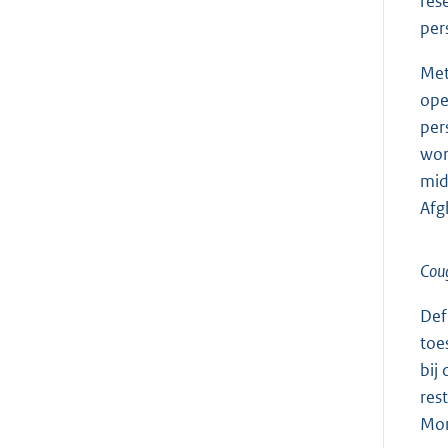
res
per
Met
ope
per
wor
mid
Afg
Cou
Def
toe
bij
res
Mom