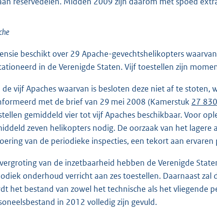
aan reservedelen. Midden 2009 zijn daarom met spoed extra r
che
ensie beschikt over 29 Apache-gevechtshelikopters waarvan 
tationeerd in de Verenigde Staten. Vijf toestellen zijn momen
 de vijf Apaches waarvan is besloten deze niet af te stoten,
nformeerd met de brief van 29 mei 2008 (Kamerstuk
27 830,
stellen gemiddeld vier tot vijf Apaches beschikbaar. Voor ople
iddeld zeven helikopters nodig. De oorzaak van het lagere aa
voering van de periodieke inspecties, een tekort aan ervaren 
 vergroting van de inzetbaarheid hebben de Verenigde State
iodiek onderhoud verricht aan zes toestellen. Daarnaast zal
dt het bestand van zowel het technische als het vliegende pe
soneelsbestand in 2012 volledig zijn gevuld.