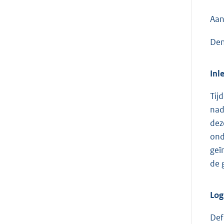
Aan
Den
Inl
Tij
nad
dez
ond
geï
de 
Log
Def