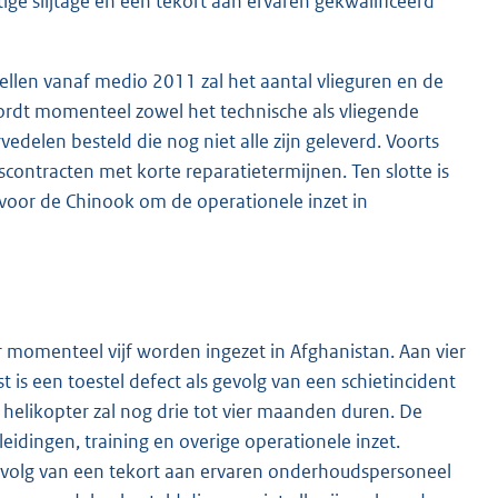
ige slijtage en een tekort aan ervaren gekwalificeerd
llen vanaf medio 2011 zal het aantal vlieguren en de
rdt momenteel zowel het technische als vliegende
edelen besteld die nog niet alle zijn geleverd. Voorts
ntracten met korte reparatietermijnen. Ten slotte is
oor de Chinook om de operationele inzet in
 momenteel vijf worden ingezet in Afghanistan. Aan vier
 is een toestel defect als gevolg van een schietincident
e helikopter zal nog drie tot vier maanden duren. De
leidingen, training en overige operationele inzet.
gevolg van een tekort aan ervaren onderhoudspersoneel