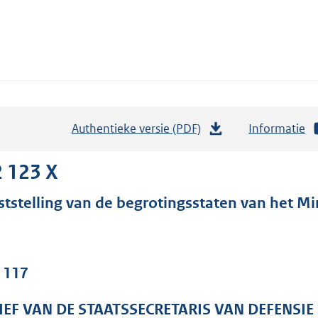
Authentieke versie (PDF)
b
Informatie
e
s
 123 X
t
ststelling van de begrotingsstaten van het Min
a
n
d
s
. 117
g
r
IEF VAN DE STAATSSECRETARIS VAN DEFENSIE