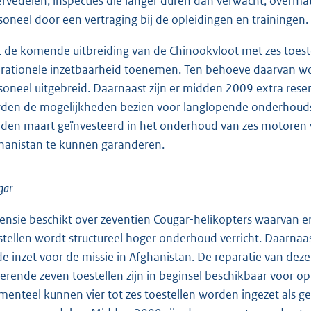
ervedelen, inspecties die langer duren dan verwacht, overmat
soneel door een vertraging bij de opleidingen en trainingen.
 de komende uitbreiding van de Chinookvloot met zes toeste
rationele inzetbaarheid toenemen. Ten behoeve daarvan wo
soneel uitgebreid. Daarnaast zijn er midden 2009 extra reserv
den de mogelijkheden bezien voor langlopende onderhoudsco
den maart geïnvesteerd in het onderhoud van zes motoren v
hanistan te kunnen garanderen.
gar
ensie beschikt over zeventien Cougar-helikopters waarvan er
stellen wordt structureel hoger onderhoud verricht. Daarnaast
 de inzet voor de missie in Afghanistan. De reparatie van dez
terende zeven toestellen zijn in beginsel beschikbaar voor op
enteel kunnen vier tot zes toestellen worden ingezet als 