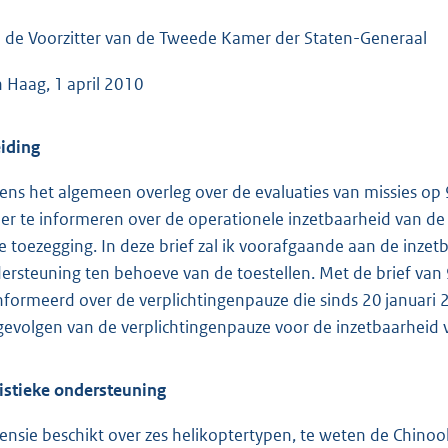
o
o
 de Voorzitter van de Tweede Kamer der Staten-Generaal
t
 Haag, 1 april 2010
t
e
:
eiding
4
dens het algemeen overleg over de evaluaties van missies op 
9
er te informeren over de operationele inzetbaarheid van de
K
e toezegging. In deze brief zal ik voorafgaande aan de inzet
b
ersteuning ten behoeve van de toestellen. Met de brief va
nformeerd over de verplichtingenpauze die sinds 20 januari 20
gevolgen van de verplichtingenpauze voor de inzetbaarheid 
istieke ondersteuning
ensie beschikt over zes helikoptertypen, te weten de Chinoo