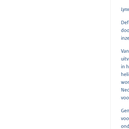
Lynx
Def
doo
inz
Van
uit
in 
hel
wor
Ned
voo
Gem
voo
ond