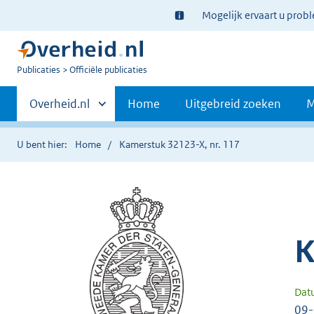
Ter
Mogelijk ervaart u prob
informatie:
U
Publicaties
Officiële publicaties
bent
Primaire
nu
Andere
Overheid.nl
Home
Uitgebreid zoeken
M
hier:
sites
navigatie
binnen
U bent hier:
Home
Kamerstuk 32123-X, nr. 117
K
Dat
09