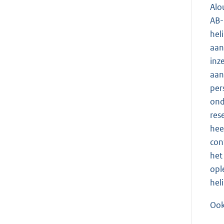
Alo
AB-
hel
aan
inz
aan
per
ond
res
hee
con
het
opl
hel
Ook