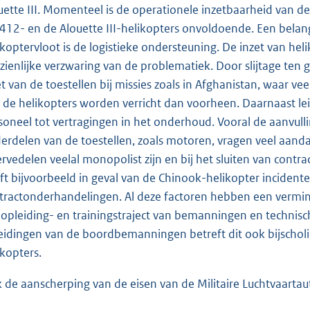
uette III. Momenteel is de operationele inzetbaarheid van d
412- en de Alouette III-helikopters onvoldoende. Een belang
ikoptervloot is de logistieke ondersteuning. De inzet van hel
zienlijke verzwaring van de problematiek. Door slijtage ten
et van de toestellen bij missies zoals in Afghanistan, waar v
 de helikopters worden verricht dan voorheen. Daarnaast lei
soneel tot vertragingen in het onderhoud. Vooral de aanvull
erdelen van de toestellen, zoals motoren, vragen veel aandach
ervedelen veelal monopolist zijn en bij het sluiten van cont
ft bijvoorbeeld in geval van de Chinook-helikopter incidentee
tractonderhandelingen. Al deze factoren hebben een vermi
 opleiding- en trainingstraject van bemanningen en technisch
eidingen van de boordbemanningen betreft dit ook bijscholin
ikopters.
 de aanscherping van de eisen van de Militaire Luchtvaartau