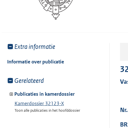
Toon
Extra informatie
meer
van:
Informatie over publicatie
32
Toon
Gerelateerd
Va
meer
van:
Publicaties in kamerdossier
Kamerdossier 32123-X
Nr
Toon alle publicaties in het hoofddossier
BR