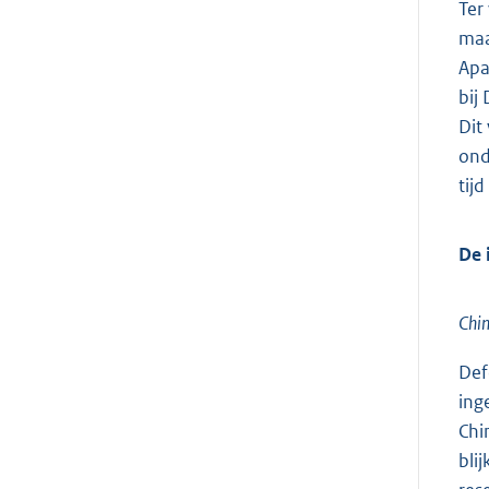
Ter
maa
Apa
bij
Dit
ond
tij
De 
Chi
Def
ing
Chi
bli