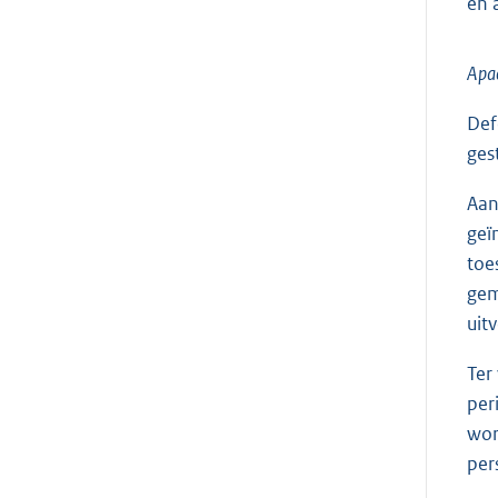
en 
Apa
Def
ges
Aan
geï
toe
gem
uit
Ter
per
wor
per