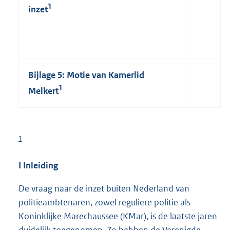
1
inzet
Bijlage 5: Motie van Kamerlid
1
Melkert
1
I Inleiding
De vraag naar de inzet buiten Nederland van
politieambtenaren, zowel reguliere politie als
Koninklijke Marechaussee (KMar), is de laatste jaren
duidelijk toegenomen. Zo hebben de Verenigde