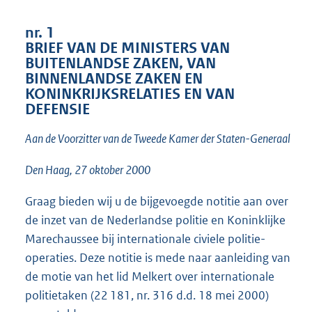
t
t
nr. 1
e
BRIEF VAN DE MINISTERS VAN
:
BUITENLANDSE ZAKEN, VAN
4
BINNENLANDSE ZAKEN EN
3
KONINKRIJKSRELATIES EN VAN
K
b
DEFENSIE
Aan de Voorzitter van de Tweede Kamer der Staten-Generaal
Den Haag, 27 oktober 2000
Graag bieden wij u de bijgevoegde notitie aan over
de inzet van de Nederlandse politie en Koninklijke
Marechaussee bij internationale civiele politie-
operaties. Deze notitie is mede naar aanleiding van
de motie van het lid Melkert over internationale
politietaken (22 181, nr. 316 d.d. 18 mei 2000)