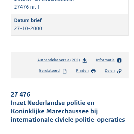
27476 nr. 1
27-10-2000
Authentieke versie (PDF)
b
Informatie
e
Gerelateerd
Printen
Delen
s
t
a
n
27 476
d
Inzet Nederlandse politie en
s
Koninklijke Marechaussee bij
g
r
internationale civiele politie-operaties
o
o