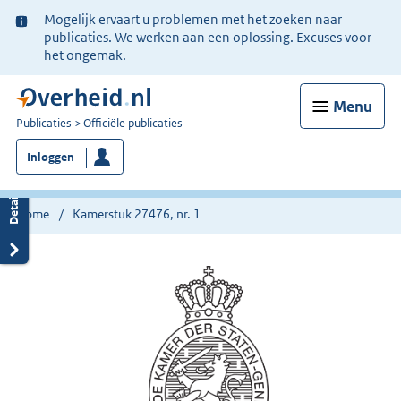
Ter
Mogelijk ervaart u problemen met het zoeken naar
informatie:
publicaties. We werken aan een oplossing. Excuses voor
het ongemak.
Menu
U
Publicaties
Officiële publicaties
bent
Inloggen
nu
hier:
Home
Kamerstuk 27476, nr. 1