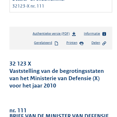
32123-X nr. 111
Authentieke versie (PDF)
b
Informatie
e
Gerelateerd
Printen
Delen
s
t
a
n
32 123 X
d
Vaststelling van de begrotingsstaten
s
van het Ministerie van Defensie (X)
g
r
voor het jaar 2010
o
o
t
t
nr. 111
e
BRIEF VAN DE MINISTER VAN DEFENSIE
: