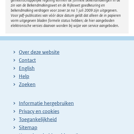
gemeenschappelijke regeling vormen de formele bekendmakingen in de
zin van de Bekendmakingswet en de Rijkswet goedkeuring en
bekendmaking verdragen voor zover ze na 1 juli 2009 zijn uitgegeven.
Voor pdf-publicaties van vóór deze datum geldt dat alleen de in papieren
vorm uitgegeven bladen formele status hebben; de hier aangeboden
elektronische versies daarvan worden bij wijze van service aangeboden.
Over deze website
Contact
English
Help
Zoeken
Informatie hergebruiken
Privacy en cookies
Toegankelijkheid
Sitemap