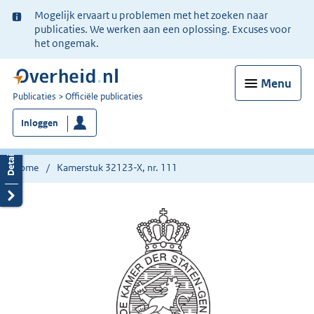
Ter
Mogelijk ervaart u problemen met het zoeken naar
informatie:
publicaties. We werken aan een oplossing. Excuses voor
het ongemak.
Menu
U
Publicaties
Officiële publicaties
bent
Inloggen
nu
hier:
Home
Kamerstuk 32123-X, nr. 111