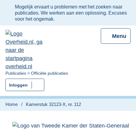
Ter
Mogelijk ervaart u problemen met het zoeken naar
informatie:
publicaties. We werken aan een oplossing. Excuses
voor het ongemak.
Menu
U
Publicaties
Officiële publicaties
bent
Inloggen
nu
hier:
Home
Kamerstuk 32123-X, nr. 112