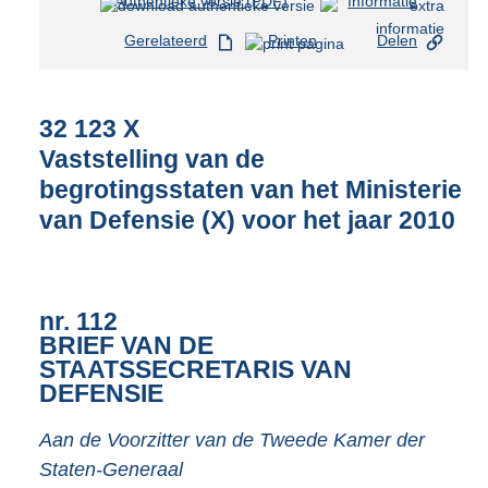
Authentieke versie (PDF)
b
Informatie
e
Gerelateerd
Printen
Delen
s
t
a
n
32 123 X
d
Vaststelling van de
s
begrotingsstaten van het Ministerie
g
r
van Defensie (X) voor het jaar 2010
o
o
t
t
nr. 112
e
BRIEF VAN DE
:
STAATSSECRETARIS VAN
6
DEFENSIE
0
1
K
Aan de Voorzitter van de Tweede Kamer der
b
Staten-Generaal