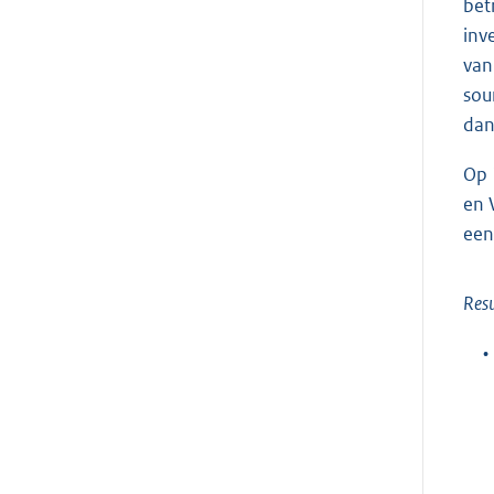
bet
inv
van
sou
dan
Op 
en 
een
Resu
•