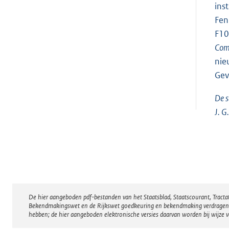
ins
Fen
F10
Comb
nie
Gev
De s
J. G
De hier aangeboden pdf-bestanden van het Staatsblad, Staatscourant, Tract
Disclaimer
Bekendmakingswet en de Rijkswet goedkeuring en bekendmaking verdragen voor
hebben; de hier aangeboden elektronische versies daarvan worden bij wijze 