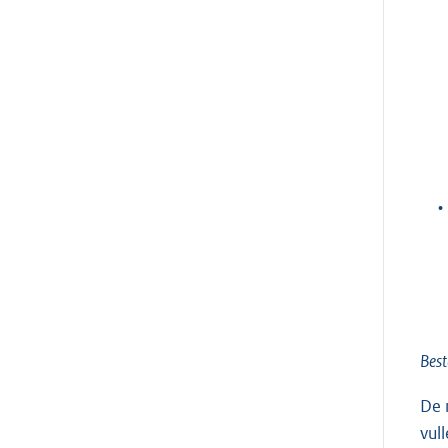
•
Best
De 
vul