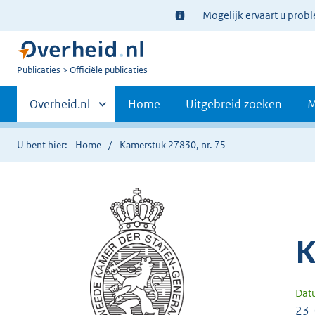
Ter
Mogelijk ervaart u prob
informatie:
U
Publicaties
Officiële publicaties
bent
Primaire
nu
Andere
Overheid.nl
Home
Uitgebreid zoeken
M
hier:
sites
navigatie
binnen
U bent hier:
Home
Kamerstuk 27830, nr. 75
K
Dat
23