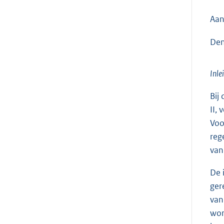
Aan
Den
Inle
Bij
II,
Voo
reg
van
De 
ger
van
wor