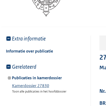
Toon
Extra informatie
meer
van:
Informatie over publicatie
2
Toon
Gerelateerd
Ma
meer
van:
Publicaties in kamerdossier
Kamerdossier 27830
Nr.
Toon alle publicaties in het hoofddossier
BR