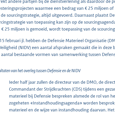
rekt andere partijen bij de dienstverlening als daardoor de p
esteringsprojecten waarmee een bedrag van € 25 miljoen of 
 de sourcingstrategie, altijd uitgevoerd. Daarnaast plaatst D
rcingstrategie van toepassing kan zijn op de sourcingsagend
 € 25 miljoen is gemoeid, wordt toepassing van de scourcin
15 februari jl. hebben de Defensie Materieel Organisatie (D
Veiligheid (NIDV) een aantal afspraken gemaakt die in deze 
 aantal bestaande vormen van samenwerking tussen Defensie
ltaten van het overleg tussen Defensie en de NIDV
Ieder half jaar zullen de directeur van de DMO, de dir
Commandant der Strijdkrachten (CDS) tijdens een gezam
materieel bij Defensie bespreken alsmede de rol van het
zogeheten «Instandhoudingsagenda» worden besproken
materieel en de wijze van instandhouding daarvan. He