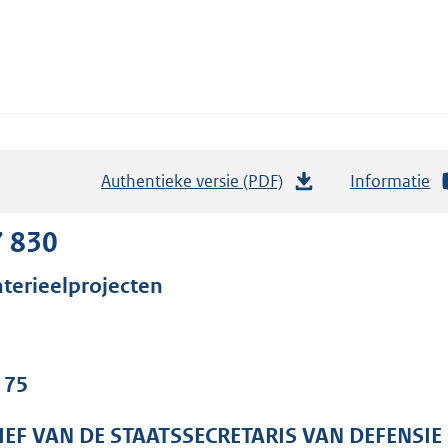
Authentieke versie (PDF)
b
Informatie
e
s
7 830
t
terieelprojecten
a
n
d
s
 75
g
r
IEF VAN DE STAATSSECRETARIS VAN DEFENSIE