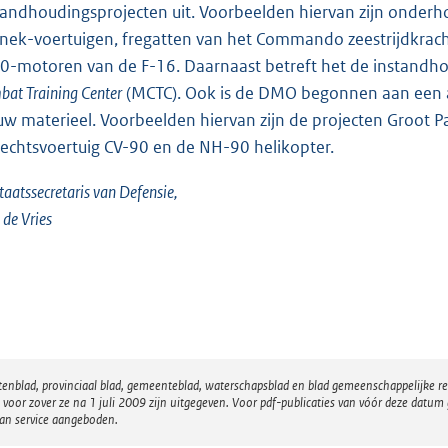
tandhoudingsprojecten uit. Voorbeelden hiervan zijn onde
nek-voertuigen, fregatten van het Commando zeestrijdkrach
0-motoren van de F-16. Daarnaast betreft het de instandhou
at Training Center
(MCTC). Ook is de DMO begonnen aan een a
uw materieel. Voorbeelden hiervan zijn de projecten Groot Pa
echtsvoertuig CV-90 en de NH-90 helikopter.
taatssecretaris van Defensie,
. de Vries
atenblad, provinciaal blad, gemeenteblad, waterschapsblad en blad gemeenschappelijke 
 zover ze na 1 juli 2009 zijn uitgegeven. Voor pdf-publicaties van vóór deze datum g
van service aangeboden.