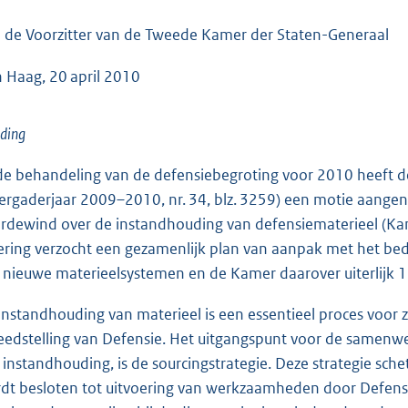
o
o
 de Voorzitter van de Tweede Kamer der Staten-Generaal
t
 Haag, 20 april 2010
t
e
:
iding
4
 de behandeling van de defensiebegroting voor 2010 heeft
8
 vergaderjaar 2009–2010, nr. 34, blz. 3259) een motie aange
K
rdewind over de instandhouding van defensiematerieel (K
b
ering verzocht een gezamenlijk plan van aanpak met het bedri
 nieuwe materieelsystemen en de Kamer daarover uiterlijk 1
instandhouding van materieel is een essentieel proces voor 
eedstelling van Defensie. Het uitgangspunt voor de samenwe
 instandhouding, is de sourcingstrategie. Deze strategie s
dt besloten tot uitvoering van werkzaamheden door Defensie