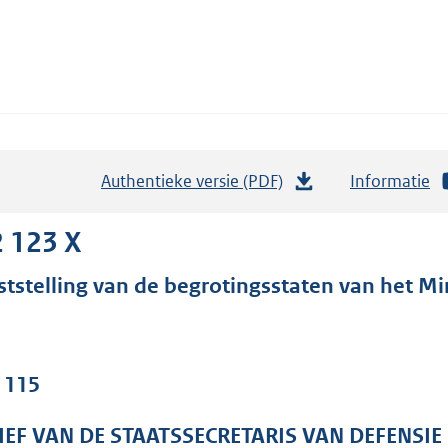
Authentieke versie (PDF)
b
Informatie
e
s
 123 X
t
ststelling van de begrotingsstaten van het Min
a
n
d
s
. 115
g
r
IEF VAN DE STAATSSECRETARIS VAN DEFENSIE