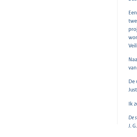
Een
twe
pro
wor
Vei
Naa
van
De 
Jus
Ik 
De s
J. G