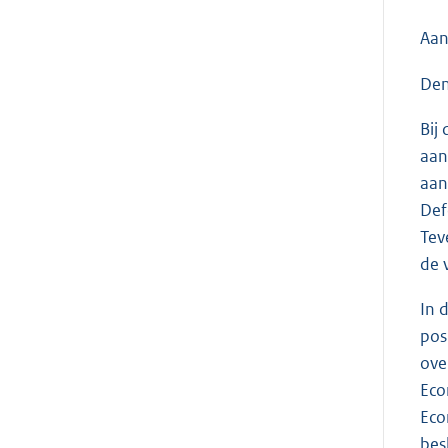
Aan
Den
Bij
aan
aan
Def
Tev
de 
In 
pos
ove
Eco
Eco
bes