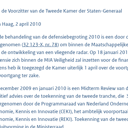
o
o
 de Voorzitter van de Tweede Kamer der Staten-Generaal
t
 Haag, 2 april 2010
t
e
 de behandeling van de defensiebegroting 2010 is een door 
:
genomen (
32 123-X, nr. 78
) om binnen de Maatschappelijke 
4
 de ontwikkeling van een vliegende radar. Op 18 januari 201
2
ensie zich binnen de MIA Veiligheid zal inzetten voor de fina
K
ens heb ik toegezegd de Kamer uiterlijk 1 april over de voor
b
voortgang ter zake.
december 2009 en januari 2010 is een Midterm Review van de
itief advies over de toekenning van de tweede tranche, die  
rgenomen door de Programmaraad van Nederland Ondernem
nomie, Kennis en Innovatie (CEKI), het ambtelijk voorporta
nomie, Kennis en Innovatie (REKI). Toekenning van de twee
luitvorming in de Ministerraad.