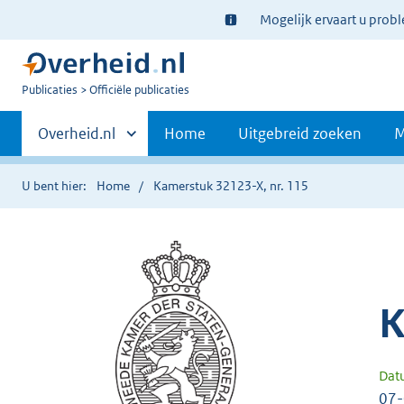
Ter
Mogelijk ervaart u prob
informatie:
U
Publicaties
Officiële publicaties
bent
Primaire
nu
Andere
Overheid.nl
Home
Uitgebreid zoeken
M
hier:
sites
navigatie
binnen
U bent hier:
Home
Kamerstuk 32123-X, nr. 115
K
Dat
07