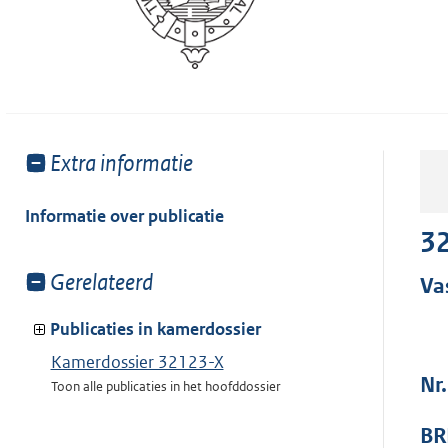
Toon
Extra informatie
meer
van:
Informatie over publicatie
32
Toon
Gerelateerd
Va
meer
van:
Publicaties in kamerdossier
Kamerdossier 32123-X
Nr
Toon alle publicaties in het hoofddossier
BR