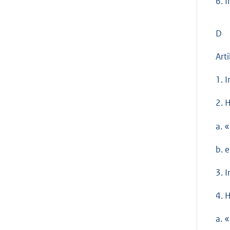
6. 
D
Art
1. 
2. 
a. 
b. 
3. 
4. H
a. 