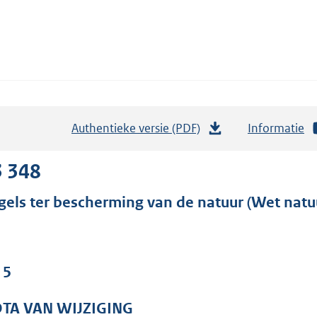
Authentieke versie (PDF)
b
Informatie
e
s
3 348
t
gels ter bescherming van de natuur (Wet nat
a
n
d
s
 5
g
r
TA VAN WIJZIGING