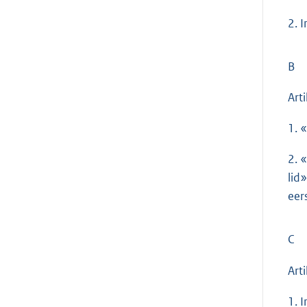
2. 
B
Arti
1. 
2. 
lid
eers
C
Art
1. 