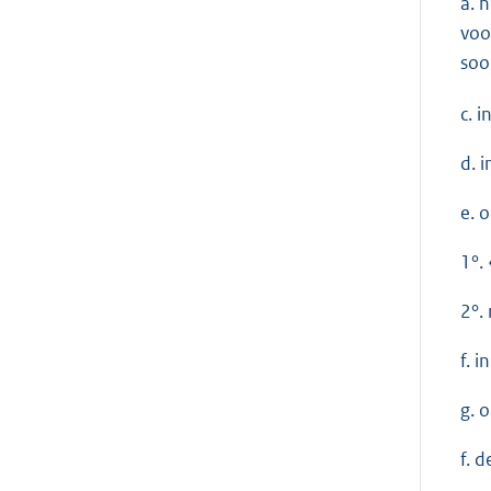
a. 
voo
soo
c. 
d. 
e. 
1°. 
2°.
f. 
g. 
f. 