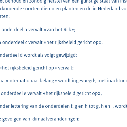
het behoud en zonodig herstel van een gunstige staat van in
rkomende soorten dieren en planten en de in Nederland voo
rten;
in onderdeel b vervalt «van het Rijk»;
in onderdeel c vervalt «het rijksbeleid gericht op»;
onderdeel d wordt als volgt gewijzigd:
«het rijksbeleid gericht op» vervalt;
 na «internationaal belang» wordt ingevoegd:, met inachtne
in onderdeel e vervalt «het rijksbeleid gericht op»;
onder lettering van de onderdelen f, g en h tot g, h en i, wo
de gevolgen van klimaatveranderingen;