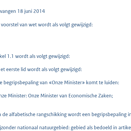
o
o
tvangen
18 juni 2014
t
 voorstel van wet wordt als volgt gewijzigd:
t
e
:
2
ikel 1.1 wordt als volgt gewijzigd:
0
3
et eerste lid wordt als volgt gewijzigd:
K
b
de begripsbepaling van «Onze Minister» komt te luiden:
nze Minister: Onze Minister van Economische Zaken;
in de alfabetische rangschikking wordt een begripsbepaling 
ijzonder nationaal natuurgebied: gebied als bedoeld in artikel