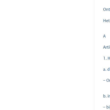
On
Het
A
Art
1. H
a. 
– O
b. 
– b