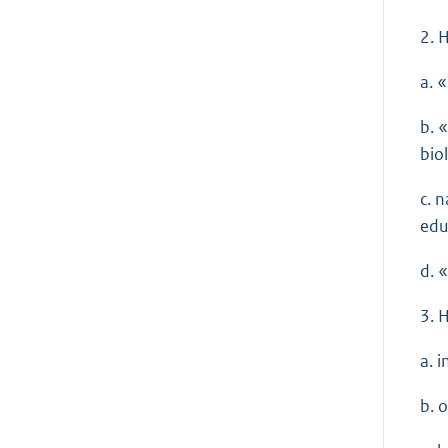
2. 
a. 
b. 
biol
c. 
edu
d. 
3. 
a. 
b. 