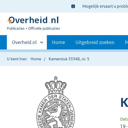
Ter
Mogelijk ervaart u prob
informatie:
U
Publicaties
Officiële publicaties
bent
Primaire
nu
Andere
Overheid.nl
Home
Uitgebreid zoeken
M
hier:
sites
navigatie
binnen
U bent hier:
Home
Kamerstuk 33348, nr. 5
K
Dat
19