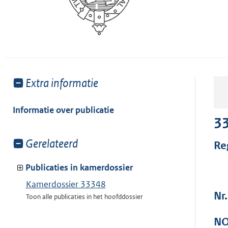
Toon
Extra informatie
meer
van:
Informatie over publicatie
3
Toon
Gerelateerd
Re
meer
van:
Publicaties in kamerdossier
Kamerdossier 33348
Nr.
Toon alle publicaties in het hoofddossier
NO