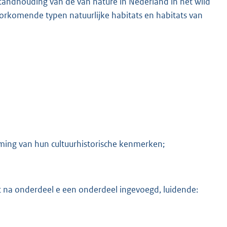
standhouding van de van nature in Nederland in het wild
rkomende typen natuurlijke habitats en habitats van
ming van hun cultuurhistorische kenmerken;
rdt na onderdeel e een onderdeel ingevoegd, luidende: