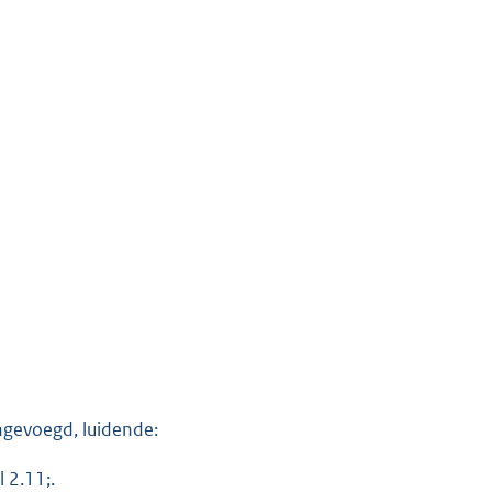
ingevoegd, luidende:
 2.11;.