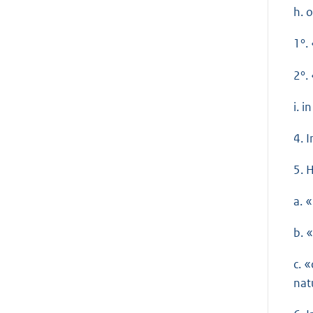
h. 
1°.
2°.
i. 
4. 
5. H
a. 
b. 
c. 
nat