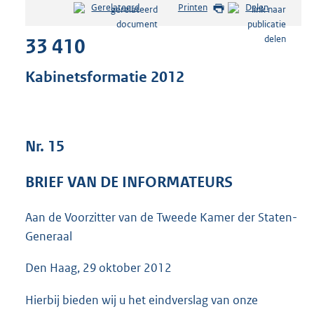
Gerelateerd
Printen
Delen
s
t
33 410
a
n
d
Kabinetsformatie 2012
s
g
r
o
Nr. 15
o
t
t
BRIEF VAN DE INFORMATEURS
e
:
Aan de Voorzitter van de Tweede Kamer der Staten-
4
9
Generaal
9
K
Den Haag, 29 oktober 2012
b
Hierbij bieden wij u het eindverslag van onze