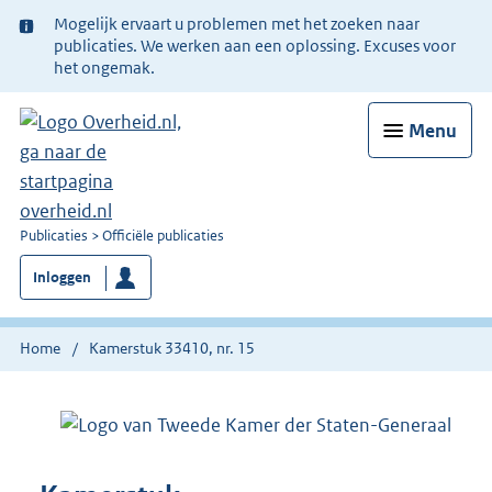
Ter
Mogelijk ervaart u problemen met het zoeken naar
informatie:
publicaties. We werken aan een oplossing. Excuses voor
het ongemak.
Menu
U
Publicaties
Officiële publicaties
bent
Inloggen
nu
hier:
Home
Kamerstuk 33410, nr. 15