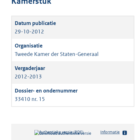
Kamerstuk
29-10-2012
Tweede Kamer der Staten-Generaal
2012-2013
33410 nr. 15
Authentieke versie (PDF)
b
Informatie
e