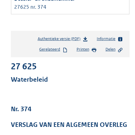
27625 nr. 374
Authentieke versie (PDF)
b
Informatie
e
Gerelateerd
Printen
Delen
s
t
27 625
a
n
d
Waterbeleid
s
g
r
o
Nr. 374
o
t
t
VERSLAG VAN EEN ALGEMEEN OVERLEG
e
: