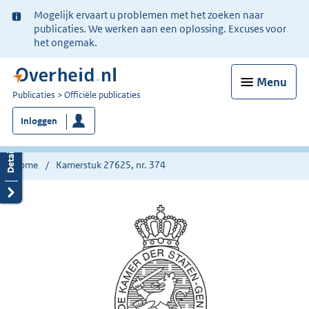
Ter
Mogelijk ervaart u problemen met het zoeken naar
informatie:
publicaties. We werken aan een oplossing. Excuses voor
het ongemak.
Menu
U
Publicaties
Officiële publicaties
bent
Inloggen
nu
hier:
Home
Kamerstuk 27625, nr. 374