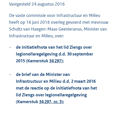
Vastgesteld
24 augustus 2016
1
9
2
De vaste commissie voor Infrastructuur en Milieu
K
heeft op 16 juni 2016 overleg gevoerd met mevrouw
b
Schultz van Haegen-Maas Geesteranus, Minister van
Infrastructuur en Milieu, over:
−
de initiatiefnota van het lid Ziengs over
legionellaregelgeving d.d. 30 september
2015 (Kamerstuk
34 297
);
−
de brief van de Minister van
Infrastructuur en Milieu d.d. 2 maart 2016
met de reactie op de initiatiefnota van het
lid Ziengs over legionellaregelgeving
(Kamerstuk
34 297, nr. 3
);