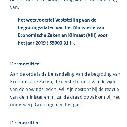
t
van:
t
e
:
-
het wetsvoorstel Vaststelling van de
4
begrotingsstaten van het Ministerie van
,
Economische Zaken en Klimaat (XIII) voor
8
het jaar 2019 (
35000-XIII
).
M
b
De
voorzitter
:
Aan de orde is de behandeling van de begroting van
Economische Zaken, de eerste termijn van de zijde
van de bewindslieden. Wij zijn gestopt bij de reactie
van de minister en hij zal de draad oppakken bij het
onderwerp Groningen en het gas.
De
voorzitter
: