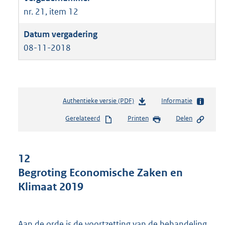
nr. 21, item 12
08-11-2018
Authentieke versie (PDF)
b
Informatie
e
Gerelateerd
Printen
Delen
s
t
a
n
12
d
Begroting Economische Zaken en
s
Klimaat 2019
g
r
o
o
Aan de orde is de voortzetting van de behandeling