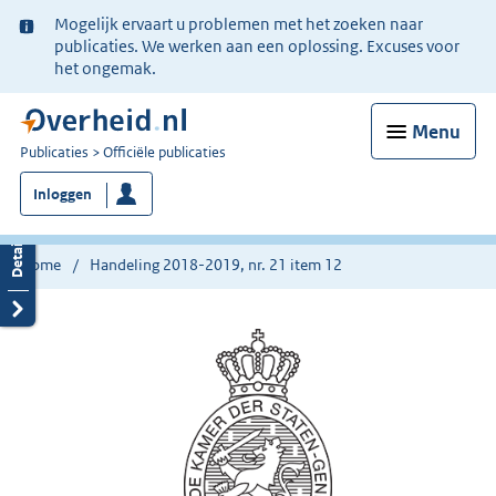
Ter
Mogelijk ervaart u problemen met het zoeken naar
informatie:
publicaties. We werken aan een oplossing. Excuses voor
het ongemak.
Menu
U
Publicaties
Officiële publicaties
bent
Inloggen
nu
hier:
Home
Handeling 2018-2019, nr. 21 item 12