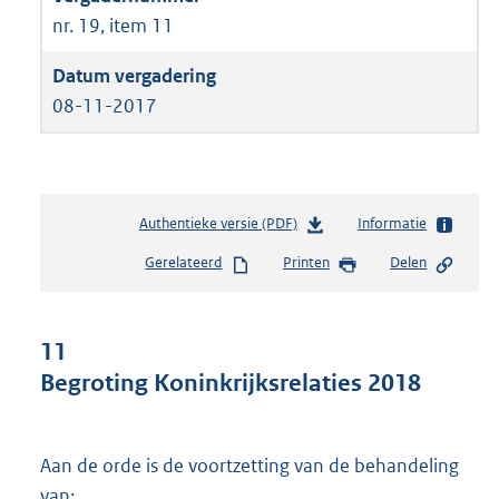
nr. 19, item 11
08-11-2017
Authentieke versie (PDF)
b
Informatie
e
Gerelateerd
Printen
Delen
s
t
a
n
11
d
Begroting Koninkrijksrelaties 2018
s
g
r
o
Aan de orde is de voortzetting van de behandeling
o
van: