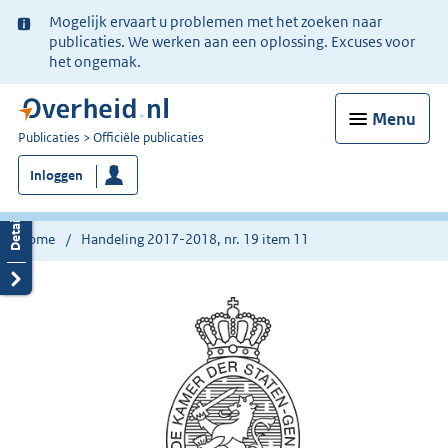
Ter
Mogelijk ervaart u problemen met het zoeken naar
informatie:
publicaties. We werken aan een oplossing. Excuses voor
het ongemak.
Menu
U
Publicaties
Officiële publicaties
bent
Inloggen
nu
hier:
Home
Handeling 2017-2018, nr. 19 item 11