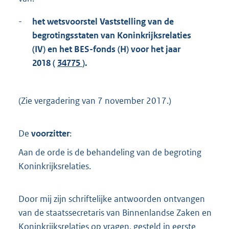
t
t
-
het wetsvoorstel Vaststelling van de
e
begrotingsstaten van Koninkrijksrelaties
:
2
(IV) en het BES-fonds (H) voor het jaar
,
2018 (
34775
).
8
M
b
(Zie vergadering van 7 november 2017.)
De
voorzitter
:
Aan de orde is de behandeling van de begroting
Koninkrijksrelaties.
Door mij zijn schriftelijke antwoorden ontvangen
van de staatssecretaris van Binnenlandse Zaken en
Koninkrijksrelaties op vragen, gesteld in eerste