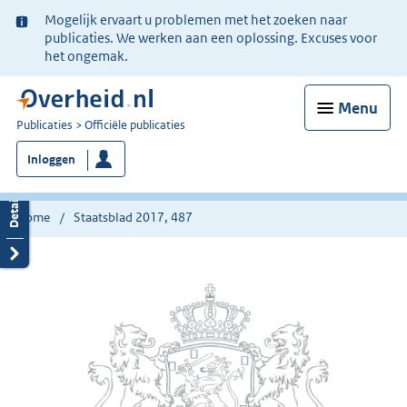
Ter
Mogelijk ervaart u problemen met het zoeken naar
informatie:
publicaties. We werken aan een oplossing. Excuses voor
het ongemak.
Menu
U
Publicaties
Officiële publicaties
bent
Inloggen
nu
hier:
Home
Staatsblad 2017, 487