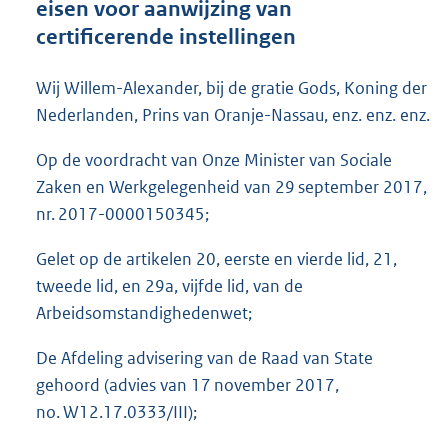
eisen voor aanwijzing van
o
certificerende instellingen
t
t
e
Wij Willem-Alexander, bij de gratie Gods, Koning der
:
Nederlanden, Prins van Oranje-Nassau, enz. enz. enz.
1
1
Op de voordracht van Onze Minister van Sociale
2
K
Zaken en Werkgelegenheid van 29 september 2017,
b
nr. 2017-0000150345;
Gelet op de artikelen 20, eerste en vierde lid, 21,
tweede lid, en 29a, vijfde lid, van de
Arbeidsomstandighedenwet;
De Afdeling advisering van de Raad van State
gehoord (advies van 17 november 2017,
no. W12.17.0333/III);