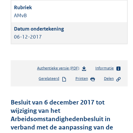
AMvB
06-12-2017
Authentieke versie (PDF)
b
Informatie
e
Gerelateerd
Printen
Delen
s
t
a
n
Besluit van 6 december 2017 tot
d
wijziging van het
s
Arbeidsomstandighedenbesluit in
g
r
verband met de aanpassing van de
o