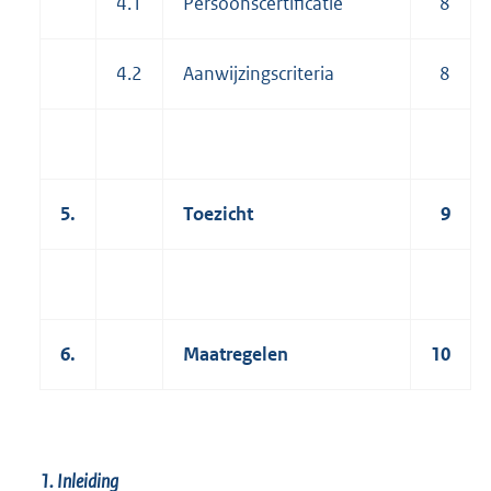
4.1
Persoonscertificatie
8
4.2
Aanwijzingscriteria
8
5.
Toezicht
9
6.
Maatregelen
10
1. Inleiding