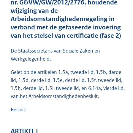
nr. G&VW/GW/2012/2776, houdende
o
wijziging van de
o
Arbeidsomstandighedenregeling in
t
t
verband met de gefaseerde invoering
e
van het stelsel van certificatie (fase 2)
:
2
1
De Staatssecretaris van Sociale Zaken en
,
Werkgelegenheid,
7
M
Gelet op de artikelen 1.5a, tweede lid, 1.5b, derde
b
lid, 1.5d, derde lid, 1.5e, derde lid, 1.5f, tweede lid,
1.5h, derde lid, 1.5i, tweede lid, en 6.14a, vierde lid,
van het Arbeidsomstandighedenbesluit;
Besluit:
ARTIKEL I