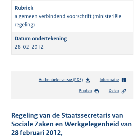
algemeen verbindend voorschrift (ministeriële
regeling)
28-02-2012
Authentieke versie (PDF)
b
Informatie
e
Printen
Delen
s
t
a
n
Regeling van de Staatssecretaris van
d
Sociale Zaken en Werkgelegenheid van
s
28 februari 2012,
g
r