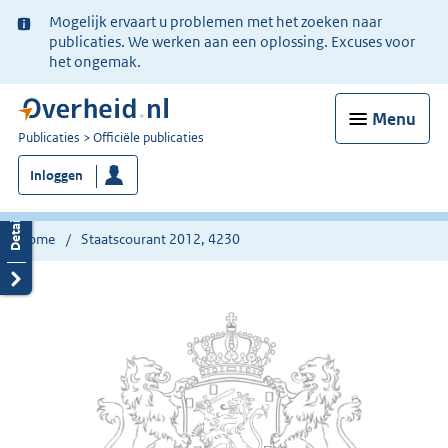
Ter
Mogelijk ervaart u problemen met het zoeken naar
informatie:
publicaties. We werken aan een oplossing. Excuses voor
het ongemak.
Menu
U
Publicaties
Officiële publicaties
bent
Inloggen
nu
hier:
Home
Staatscourant 2012, 4230