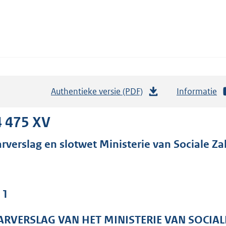
Authentieke versie (PDF)
b
Informatie
e
s
4 475 XV
t
arverslag en slotwet Ministerie van Sociale 
a
n
d
s
 1
g
r
ARVERSLAG VAN HET MINISTERIE VAN SOCIAL