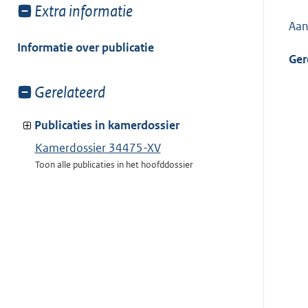
Toon
Extra informatie
meer
Aa
van:
Informatie over publicatie
Ger
Toon
Gerelateerd
meer
van:
Publicaties in kamerdossier
Kamerdossier 34475-XV
Toon alle publicaties in het hoofddossier