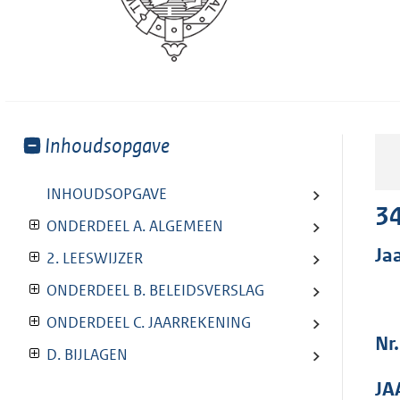
Toon
Inhoudsopgave
meer
van:
INHOUDSOPGAVE
3
ONDERDEEL A. ALGEMEEN
Ja
2. LEESWIJZER
ONDERDEEL B. BELEIDSVERSLAG
ONDERDEEL C. JAARREKENING
Nr.
D. BIJLAGEN
JA