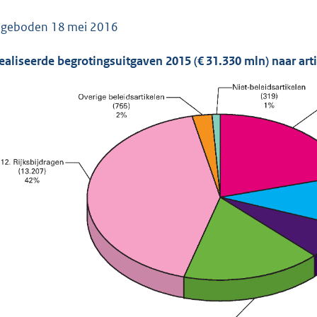
o
o
ngeboden
18 mei 2016
t
t
ealiseerde begrotingsuitgaven 2015 (€ 31.330 mln) naar arti
e
:
2
,
1
M
b