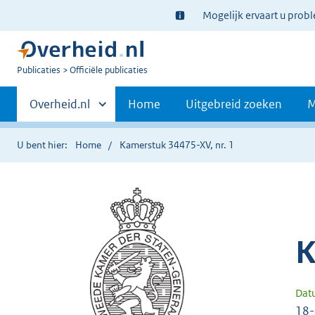
Ter
Mogelijk ervaart u prob
informatie:
U
Publicaties
Officiële publicaties
bent
Primaire
nu
Andere
Overheid.nl
Home
Uitgebreid zoeken
M
hier:
sites
navigatie
binnen
U bent hier:
Home
Kamerstuk 34475-XV, nr. 1
K
Dat
18-