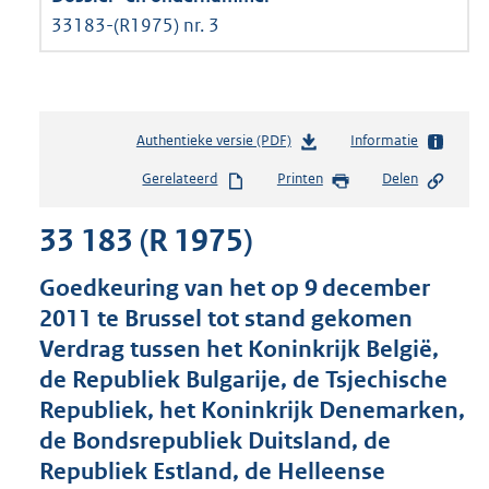
33183-(R1975) nr. 3
Authentieke versie (PDF)
b
Informatie
e
Gerelateerd
Printen
Delen
s
t
33 183 (R 1975)
a
n
d
Goedkeuring van het op 9 december
s
2011 te Brussel tot stand gekomen
g
Verdrag tussen het Koninkrijk België,
r
o
de Republiek Bulgarije, de Tsjechische
o
Republiek, het Koninkrijk Denemarken,
t
de Bondsrepubliek Duitsland, de
t
e
Republiek Estland, de Helleense
: