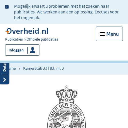
Ter
Mogelijk ervaart u problemen met het zoeken naar
informatie:
publicaties. We werken aan een oplossing. Excuses voor
het ongemak.
Menu
U
Publicaties
Officiële publicaties
bent
Inloggen
nu
hier:
Home
Kamerstuk 33183, nr. 3