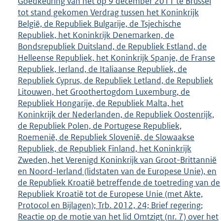
Goedkeuring van het op 9 december 2011 te Brussel
tot stand gekomen Verdrag tussen het Koninkrijk
België, de Republiek Bulgarije, de Tsjechische
Republiek, het Koninkrijk Denemarken, de
Bondsrepubliek Duitsland, de Republiek Estland, de
Helleense Republiek, het Koninkrijk Spanje, de Franse
Republiek, Ierland, de Italiaanse Republiek, de
Republiek Cyprus, de Republiek Letland, de Republiek
Litouwen, het Groothertogdom Luxemburg, de
Republiek Hongarije, de Republiek Malta, het
Koninkrijk der Nederlanden, de Republiek Oostenrijk,
de Republiek Polen, de Portugese Republiek,
Roemenië, de Republiek Slovenië, de Slowaakse
Republiek, de Republiek Finland, het Koninkrijk
Zweden, het Verenigd Koninkrijk van Groot-Brittannië
en Noord-Ierland (lidstaten van de Europese Unie), en
de Republiek Kroatië betreffende de toetreding van de
Republiek Kroatië tot de Europese Unie (met Akte,
Protocol en Bijlagen); Trb. 2012, 24; Brief regering;
Reactie op de motie van het lid Omtzigt (nr. 7) over het