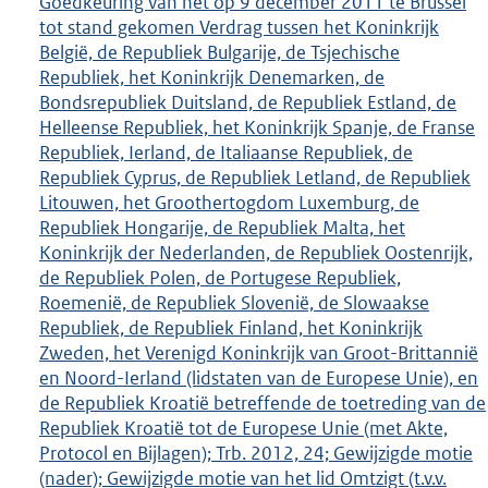
Goedkeuring van het op 9 december 2011 te Brussel
tot stand gekomen Verdrag tussen het Koninkrijk
België, de Republiek Bulgarije, de Tsjechische
Republiek, het Koninkrijk Denemarken, de
Bondsrepubliek Duitsland, de Republiek Estland, de
Helleense Republiek, het Koninkrijk Spanje, de Franse
Republiek, Ierland, de Italiaanse Republiek, de
Republiek Cyprus, de Republiek Letland, de Republiek
Litouwen, het Groothertogdom Luxemburg, de
Republiek Hongarije, de Republiek Malta, het
Koninkrijk der Nederlanden, de Republiek Oostenrijk,
de Republiek Polen, de Portugese Republiek,
Roemenië, de Republiek Slovenië, de Slowaakse
Republiek, de Republiek Finland, het Koninkrijk
Zweden, het Verenigd Koninkrijk van Groot-Brittannië
en Noord-Ierland (lidstaten van de Europese Unie), en
de Republiek Kroatië betreffende de toetreding van de
Republiek Kroatië tot de Europese Unie (met Akte,
Protocol en Bijlagen); Trb. 2012, 24; Gewijzigde motie
(nader); Gewijzigde motie van het lid Omtzigt (t.v.v.