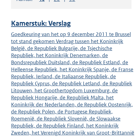
om
ENTER
om
Kamerstuk: Verslag
uw
keuze
Goedkeuring van het op 9 december 2011 te Brussel
tot stand gekomen Verdrag tussen het Koninkrijk
te
België, de Republiek Bulgarije, de Tsjechische
bevestigen.
Republiek, het Koninkrijk Denemarken, de
Bondsrepubliek Duitsland, de Republiek Estland, de
Helleense Republiek, het Koninkrijk Spanje, de Franse
Republiek, Ierland, de Italiaanse Republiek, de
Republiek Cyprus, de Republiek Letland, de Republiek
Litouwen, het Groothertogdom Luxemburg, de
Republiek Hongarije, de Republiek Malta, het
Koninkrijk der Nederlanden, de Republiek Oostenrijk,
de Republiek Polen, de Portugese Republiek,
Roemenië, de Republiek Slovenië, de Slowaakse
Republiek, de Republiek Finland, het Koninkrijk
Zweden, het Verenigd Koninkrijk van Groot-Brittannië