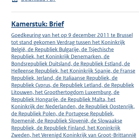
Kamerstuk: Brief
Goedkeuring van het op 9 december 2011 te Brussel
tot stand gekomen Verdrag tussen het Koninkrijk
België, de Republiek Bulgarije, de Tsjechische
Republiek, het Koninkrijk Denemarken, de
Bondsrepubliek Duitsland, de Republiek Estland, de
Helleense Republiek, het Koninkrijk Spanje, de Franse
Republiek, Ierland, de Italiaanse Republiek, de
Republiek Cyprus, de Republiek Letland, de Republiek
Litouwen, het Groothertogdom Luxemburg, de
Republiek Hongarije, de Republiek Malta, het
Koninkrijk der Nederlanden, de Republiek Oostenrijk,
de Republiek Polen, de Portugese Republiek,
Roemenië, de Republiek Slovenië, de Slowaakse
Republiek, de Republiek Finland, het Koninkrijk
Zweden, het Verenigd Koninkrijk van Groot-Brittannië