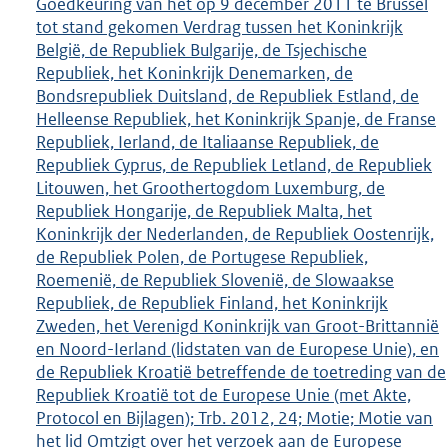
Goedkeuring van het op 9 december 2011 te Brussel
tot stand gekomen Verdrag tussen het Koninkrijk
België, de Republiek Bulgarije, de Tsjechische
Republiek, het Koninkrijk Denemarken, de
Bondsrepubliek Duitsland, de Republiek Estland, de
Helleense Republiek, het Koninkrijk Spanje, de Franse
Republiek, Ierland, de Italiaanse Republiek, de
Republiek Cyprus, de Republiek Letland, de Republiek
Litouwen, het Groothertogdom Luxemburg, de
Republiek Hongarije, de Republiek Malta, het
Koninkrijk der Nederlanden, de Republiek Oostenrijk,
de Republiek Polen, de Portugese Republiek,
Roemenië, de Republiek Slovenië, de Slowaakse
Republiek, de Republiek Finland, het Koninkrijk
Zweden, het Verenigd Koninkrijk van Groot-Brittannië
en Noord-Ierland (lidstaten van de Europese Unie), en
de Republiek Kroatië betreffende de toetreding van de
Republiek Kroatië tot de Europese Unie (met Akte,
Protocol en Bijlagen); Trb. 2012, 24; Motie; Motie van
het lid Omtzigt over het verzoek aan de Europese