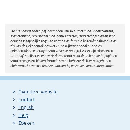
o
l
g
e
Disclaimer
De hier aangeboden pdf-bestanden van het Staatsblad, Staatscourant,
n
Tractatenblad, provinciaal blad, gemeenteblad, waterschapsblad en blad
gemeenschappelijke regeling vormen de formele bekendmakingen in de
d
zin van de Bekendmakingswet en de Rijkswet goedkeuring en
bekendmaking verdragen voor zover ze na 1 juli 2009 zijn uitgegeven.
e
Voor pdf-publicaties van vóór deze datum geldt dat alleen de in papieren
vorm uitgegeven bladen formele status hebben; de hier aangeboden
p
elektronische versies daarvan worden bij wijze van service aangeboden.
a
g
i
Over deze website
n
Contact
a
English
Help
Zoeken