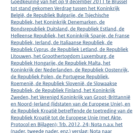
Goedkeuring van het op 9 december 2011 te Brussel
tot stand gekomen Verdrag tussen het Koninkrijk
België, de Republiek Bulgarije, de Tsjechische
Republiek, het Koninkrijk Denemarken, de
Bondsrepubliek Duitsland, de Republiek Estland, de
Helleense Republiek, het Koninkrijk Spanje, de Franse
Republiek, Ierland, de Italiaanse Republiek, de
Republiek Cyprus, de Republiek Letland, de Republiek
Litouwen, het Groothertogdom Luxemburg, de
Republiek Hongarije, de Republiek Malta, het
Koninkrijk der Nederlanden, de Republiek Oostenrijk,
de Republiek Polen, de Portugese Republiek,
Roemenië, de Republiek Slovenië, de Slowaakse
Republiek, de Republiek Finland, het Koninkrijk
Zweden, het Verenigd Koninkrijk van Groot-Brittannië
en Noord-Ierland (lidstaten van de Europese Unie), en
de Republiek Kroatië betreffende de toetreding van de
Republiek Kroatië tot de Europese Unie (met Akte,
Protocol en Bijlagen); Trb. 2012, 24; Nota n.a.v. het
(nader, tweede nader, enz.) verslag; Nota naar