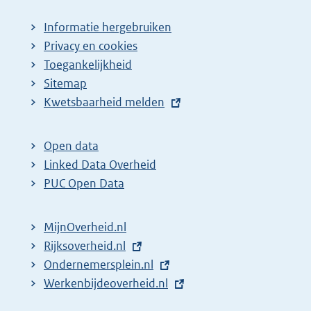
Informatie hergebruiken
Privacy en cookies
Toegankelijkheid
Sitemap
E
Kwetsbaarheid melden
x
t
Open data
e
Linked Data Overheid
r
PUC Open Data
n
e
MijnOverheid.nl
l
E
Rijksoverheid.nl
i
x
E
Ondernemersplein.nl
n
t
x
E
Werkenbijdeoverheid.nl
k
e
t
x
: