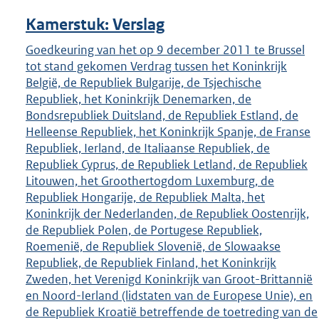
Kamerstuk: Verslag
Goedkeuring van het op 9 december 2011 te Brussel
tot stand gekomen Verdrag tussen het Koninkrijk
België, de Republiek Bulgarije, de Tsjechische
Republiek, het Koninkrijk Denemarken, de
Bondsrepubliek Duitsland, de Republiek Estland, de
Helleense Republiek, het Koninkrijk Spanje, de Franse
Republiek, Ierland, de Italiaanse Republiek, de
Republiek Cyprus, de Republiek Letland, de Republiek
Litouwen, het Groothertogdom Luxemburg, de
Republiek Hongarije, de Republiek Malta, het
Koninkrijk der Nederlanden, de Republiek Oostenrijk,
de Republiek Polen, de Portugese Republiek,
Roemenië, de Republiek Slovenië, de Slowaakse
Republiek, de Republiek Finland, het Koninkrijk
Zweden, het Verenigd Koninkrijk van Groot-Brittannië
en Noord-Ierland (lidstaten van de Europese Unie), en
de Republiek Kroatië betreffende de toetreding van de