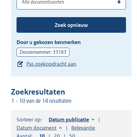
(dossier)nummer
uw
de
zoekterm
TAB
of
toets,
Zoek opnieuw
(dossier)nummer
of
in
de
Door u gekozen kenmerken
pijl
Dossiernummer: 33183
beneden
Pas zoekopdracht aan
toets
om
toegang
te
Zoekresultaten
krijgen
1 - 10 van de 14 resultaten
tot
de
Sorteer op:
Sorteer op:
Datum publicatie
suggesties.
Sorteer op:
Datum document
Sorteer op:
Relevantie
Druk
Aantal:
Toon
10
resultaten per pagina
Toon
20
resultaten per pagina
Toon
50
resultaten per pagina