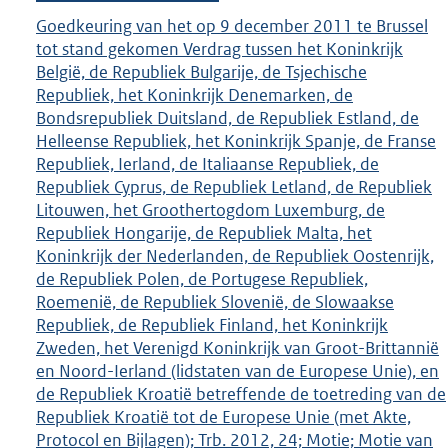
Goedkeuring van het op 9 december 2011 te Brussel
tot stand gekomen Verdrag tussen het Koninkrijk
België, de Republiek Bulgarije, de Tsjechische
Republiek, het Koninkrijk Denemarken, de
Bondsrepubliek Duitsland, de Republiek Estland, de
Helleense Republiek, het Koninkrijk Spanje, de Franse
Republiek, Ierland, de Italiaanse Republiek, de
Republiek Cyprus, de Republiek Letland, de Republiek
Litouwen, het Groothertogdom Luxemburg, de
Republiek Hongarije, de Republiek Malta, het
Koninkrijk der Nederlanden, de Republiek Oostenrijk,
de Republiek Polen, de Portugese Republiek,
Roemenië, de Republiek Slovenië, de Slowaakse
Republiek, de Republiek Finland, het Koninkrijk
Zweden, het Verenigd Koninkrijk van Groot-Brittannië
en Noord-Ierland (lidstaten van de Europese Unie), en
de Republiek Kroatië betreffende de toetreding van de
Republiek Kroatië tot de Europese Unie (met Akte,
Protocol en Bijlagen); Trb. 2012, 24; Motie; Motie van