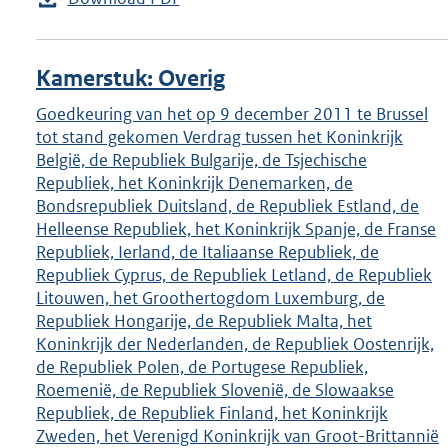
Kamerstuk: Overig
Goedkeuring van het op 9 december 2011 te Brussel
tot stand gekomen Verdrag tussen het Koninkrijk
België, de Republiek Bulgarije, de Tsjechische
Republiek, het Koninkrijk Denemarken, de
Bondsrepubliek Duitsland, de Republiek Estland, de
Helleense Republiek, het Koninkrijk Spanje, de Franse
Republiek, Ierland, de Italiaanse Republiek, de
Republiek Cyprus, de Republiek Letland, de Republiek
Litouwen, het Groothertogdom Luxemburg, de
Republiek Hongarije, de Republiek Malta, het
Koninkrijk der Nederlanden, de Republiek Oostenrijk,
de Republiek Polen, de Portugese Republiek,
Roemenië, de Republiek Slovenië, de Slowaakse
Republiek, de Republiek Finland, het Koninkrijk
Zweden, het Verenigd Koninkrijk van Groot-Brittannië