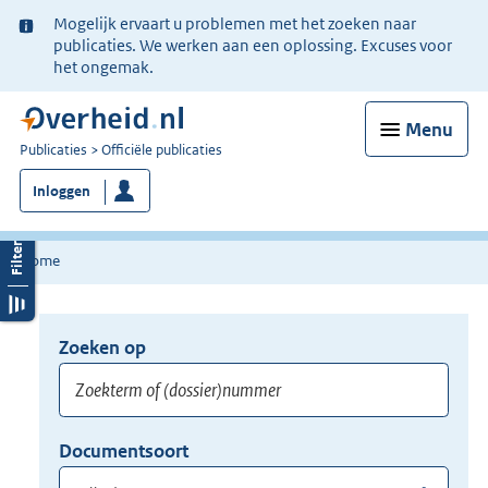
Ter
Mogelijk ervaart u problemen met het zoeken naar
informatie:
publicaties. We werken aan een oplossing. Excuses voor
het ongemak.
Menu
U
Publicaties
Officiële publicaties
bent
Inloggen
nu
hier:
Home
Zoeken op
Opnieuw
zoeken:
Zoekterm
Vul
Documentsoort
of
hier
Gebruik