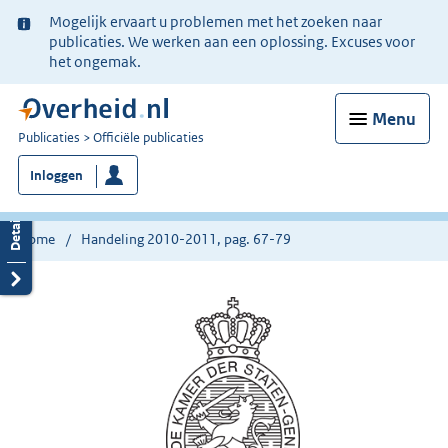
Ter
Mogelijk ervaart u problemen met het zoeken naar
informatie:
publicaties. We werken aan een oplossing. Excuses voor
het ongemak.
Menu
U
Publicaties
Officiële publicaties
bent
Inloggen
nu
hier:
Home
Handeling 2010-2011, pag. 67-79