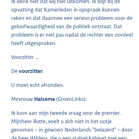
Ik denk niet dat wij hier uitkomen. Ik blijf bij de
opvatting dat Kamerleden in opspraak kunnen
raken en dat daarmee een serieus probleem voor de
geloofwaardigheid van de politiek ontstaat. Dat
probleem is er niet pas nadat de rechter een oordeel
heeft uitgesproken.
Voorzitter ...
De
voorzitter
:
U moet echt afronden.
Mevrouw
Halsema
(GroenLinks):
Ik kom aan mijn tweede vraag voor de premier.
Mijnheer Rutte, voelt u zich niet in het ootje
genomen – in gewoon Nederlands "belazerd" – door
de heer Wilders, die u een stabiel kabinet met een