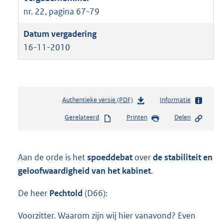
nr. 22, pagina 67-79
16-11-2010
Authentieke versie (PDF)
b
Informatie
e
Gerelateerd
Printen
Delen
s
t
a
n
Aan de orde is het
spoeddebat
over
de stabiliteit en
d
geloofwaardigheid van het kabinet
.
s
g
De heer
Pechtold
(D66):
r
o
Voorzitter. Waarom zijn wij hier vanavond? Even
o