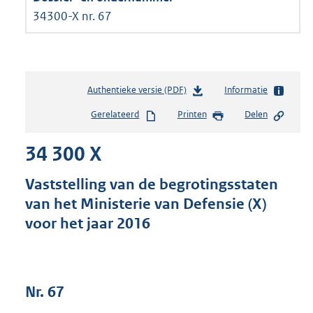
34300-X nr. 67
Authentieke versie (PDF)
b
Informatie
e
Gerelateerd
Printen
Delen
s
t
34 300 X
a
n
d
Vaststelling van de begrotingsstaten
s
van het Ministerie van Defensie (X)
g
voor het jaar 2016
r
o
o
t
t
Nr. 67
e
: