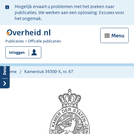
Ter
Mogelijk ervaart u problemen met het zoeken naar
informatie:
publicaties. We werken aan een oplossing. Excuses voor
het ongemak.
Menu
U
Publicaties
Officiële publicaties
bent
Inloggen
nu
hier:
Home
Kamerstuk 34300-X, nr. 67