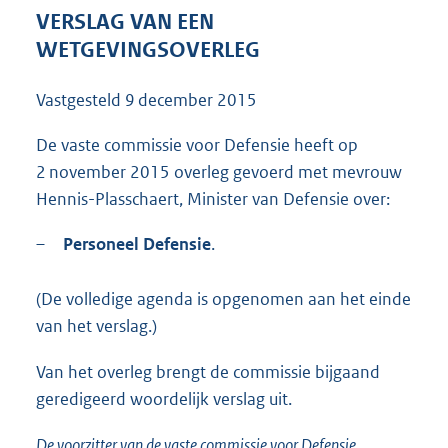
2
VERSLAG VAN EEN
8
WETGEVINGSOVERLEG
6
K
Vastgesteld
9 december 2015
b
De vaste commissie voor Defensie heeft op
2 november 2015 overleg gevoerd met mevrouw
Hennis-Plasschaert, Minister van Defensie over:
–
Personeel Defensie
.
(De volledige agenda is opgenomen aan het einde
van het verslag.)
Van het overleg brengt de commissie bijgaand
geredigeerd woordelijk verslag uit.
De voorzitter van de vaste commissie voor Defensie,