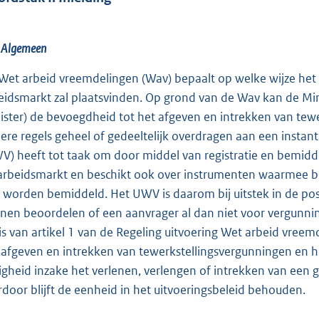
. Algemeen
Wet arbeid vreemdelingen (Wav) bepaalt op welke wijze het
eidsmarkt zal plaatsvinden. Op grond van de Wav kan de Mi
ister) de bevoegdheid tot het afgeven en intrekken van tew
ere regels geheel of gedeeltelijk overdragen aan een instan
V) heeft tot taak om door middel van registratie en bemidd
arbeidsmarkt en beschikt ook over instrumenten waarmee 
 worden bemiddeld. Het UWV is daarom bij uitstek in de pos
nen beoordelen of een aanvrager al dan niet voor vergunnin
is van artikel 1 van de Regeling uitvoering Wet arbeid vr
 afgeven en intrekken van tewerkstellingsvergunningen en he
ligheid inzake het verlenen, verlengen of intrekken van e
rdoor blijft de eenheid in het uitvoeringsbeleid behouden.