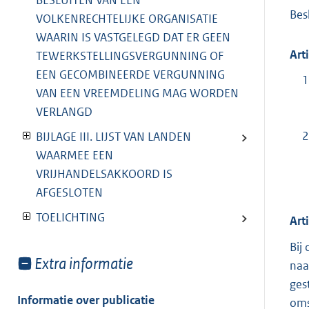
BESLUITEN VAN EEN
Besl
VOLKENRECHTELIJKE ORGANISATIE
WAARIN IS VASTGELEGD DAT ER GEEN
Art
TEWERKSTELLINGSVERGUNNING OF
EEN GECOMBINEERDE VERGUNNING
1
VAN EEN VREEMDELING MAG WORDEN
VERLANGD
2
BIJLAGE III. LIJST VAN LANDEN
WAARMEE EEN
VRIJHANDELSAKKOORD IS
AFGESLOTEN
TOELICHTING
Art
Bij
Toon
Extra informatie
naa
meer
ges
van:
Informatie over publicatie
oms