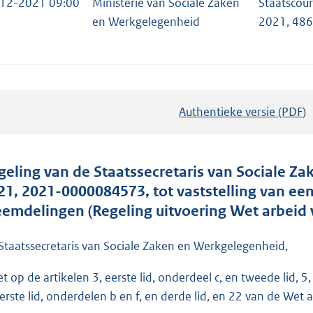
12-2021 09:00
Ministerie van Sociale Zaken
Staatscou
en Werkgelegenheid
2021, 48
Authentieke versie (PDF)
b
e
s
t
geling van de Staatssecretaris van Sociale 
a
21, 2021-0000084573, tot vaststelling van ee
n
eemdelingen (Regeling uitvoering Wet arbeid
d
s
Staatssecretaris van Sociale Zaken en Werkgelegenheid,
g
t op de artikelen 3, eerste lid, onderdeel c, en tweede lid, 5, 
r
eerste lid, onderdelen b en f, en derde lid, en 22 van de Wet
o