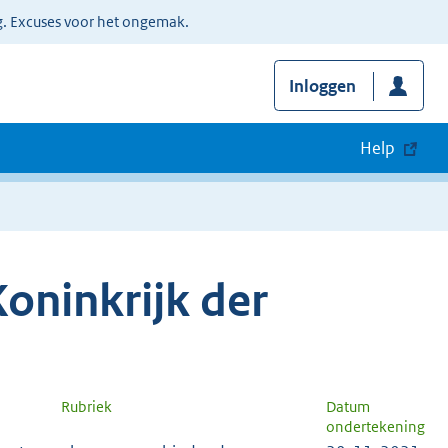
g. Excuses voor het ongemak.
Inloggen
Help
oninkrijk der
n
Rubriek
Datum
ondertekening