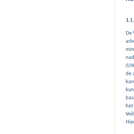
1.1
De 
arb
min
nad
(UW
de 
kan
kun
bas
het
Vei
Hie