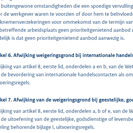
 buitengewone omstandigheden die een spoedige vervulling 
r de werkgever waren te voorzien of door hem te beïnvloede
knemersverzekeringen voor ommekomst van de termijn van vi
betreffende arbeidsplaats geen prioriteit
genietend aanbod o
delijk is dat geen prioriteitgenietend aanbod aanwezig is.
ikel 6. Afwijking weigeringsgrond bij internationale hande
ijking van artikel 8, eerste lid, onderdelen a en b, van de W
 de bevordering van internationale handelscontacten als omsc
voeringsregels.
ikel 7. Afwijking van de weigeringsgrond bij geestelijke, g
ijking van artikel 8, eerste lid, onderdelen a, b of e, van de
 de uitoefening van de geestelijke, godsdienstige of levensb
eling behorende bijlage I, uitvoeringsregels.