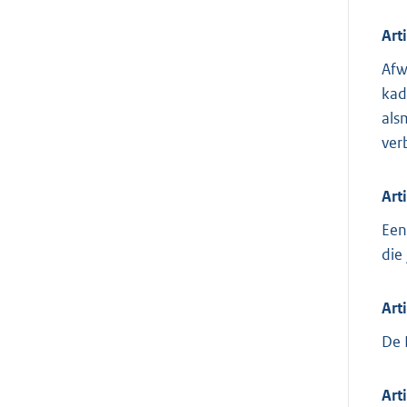
Art
Afw
kad
als
ver
Art
Een
die 
Art
De 
Art