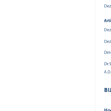
Dez
Arti
Dez
Dez
Den
De S
A.D
BI
Hoo