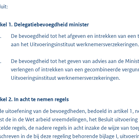
o
uit:
t
t
ikel 1. Delegatiebevoegdheid minister
e
.
De bevoegdheid tot het afgeven en intrekken van een 
:
aan het Uitvoeringsinstituut werknemersverzekeringen.
2
,
.
De bevoegdheid tot het geven van advies aan de Minister
8
verlengen of intrekken van een gecombineerde vergun
Uitvoeringsinstituut werknemersverzekeringen.
b
ikel 2. In acht te nemen regels
 de uitoefening van de bevoegdheden, bedoeld in artikel 1, 
st de in de Wet arbeid vreemdelingen, het Besluit uitvoerin
telde regels, de nadere regels in acht inzake de wijze van t
chreven in de bij deze regeling behorende bijlage I, uitvoeri