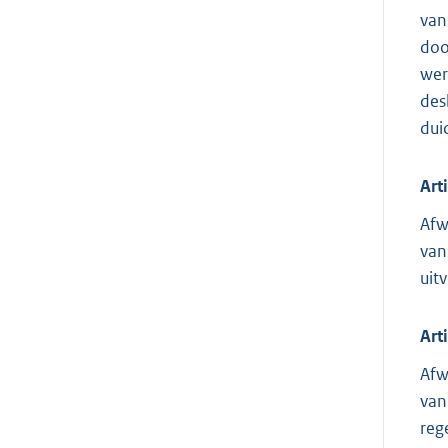
van
doo
wer
des
dui
Art
Afw
van
uit
Art
Afw
van
reg