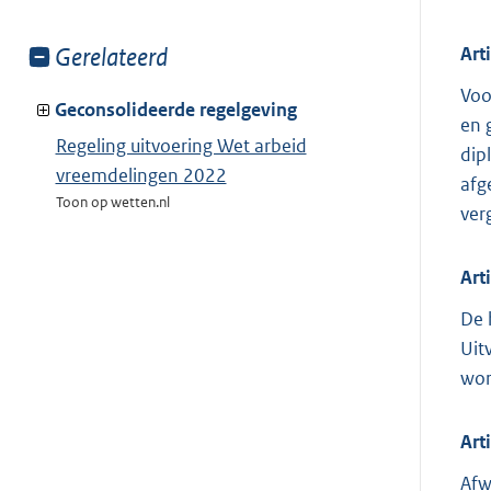
Art
Toon
Gerelateerd
meer
Voo
van:
Geconsolideerde regelgeving
en 
Regeling uitvoering Wet arbeid
dip
vreemdelingen 2022
afg
Toon op wetten.nl
verg
Art
De 
Uit
wor
Art
Afw