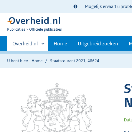
Ter
Mogelijk ervaart u prob
informatie:
U
Publicaties
Officiële publicaties
bent
Primaire
nu
Andere
Overheid.nl
Home
Uitgebreid zoeken
M
hier:
sites
navigatie
binnen
U bent hier:
Home
Staatscourant 2021, 48624
S
N
Dat