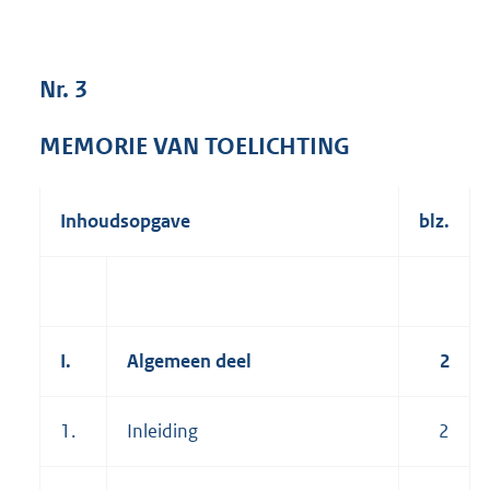
2
9
9
Nr. 3
K
b
MEMORIE VAN TOELICHTING
Inhoudsopgave
blz.
I.
Algemeen deel
2
1.
Inleiding
2