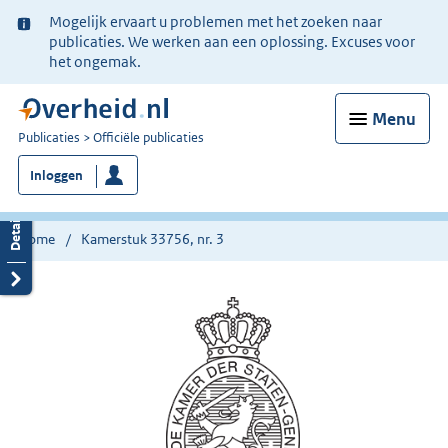
Ter
Mogelijk ervaart u problemen met het zoeken naar
informatie:
publicaties. We werken aan een oplossing. Excuses voor
het ongemak.
Menu
U
Publicaties
Officiële publicaties
bent
Inloggen
nu
hier:
Home
Kamerstuk 33756, nr. 3