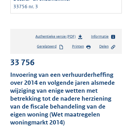
33756 nr. 3
Authentieke versie (PDF)
b
Informatie
e
Gerelateerd
Printen
Delen
s
t
33 756
a
n
d
Invoering van een verhuurderheffing
s
over 2014 en volgende jaren alsmede
g
wijziging van enige wetten met
r
o
betrekking tot de nadere herziening
o
van de fiscale behandeling van de
t
eigen woning (Wet maatregelen
t
e
woningmarkt 2014)
: