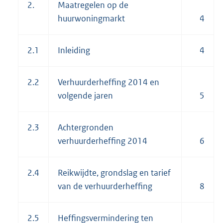
2.
Maatregelen op de
huurwoningmarkt
4
2.1
Inleiding
4
2.2
Verhuurderheffing 2014 en
volgende jaren
5
2.3
Achtergronden
verhuurderheffing 2014
6
2.4
Reikwijdte, grondslag en tarief
van de verhuurderheffing
8
2.5
Heffingsvermindering ten