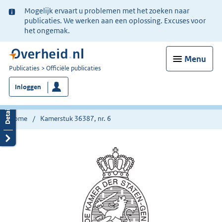
Ter
Mogelijk ervaart u problemen met het zoeken naar
informatie:
publicaties. We werken aan een oplossing. Excuses voor
het ongemak.
Menu
U
Publicaties
Officiële publicaties
bent
Inloggen
nu
hier:
Home
Kamerstuk 36387, nr. 6