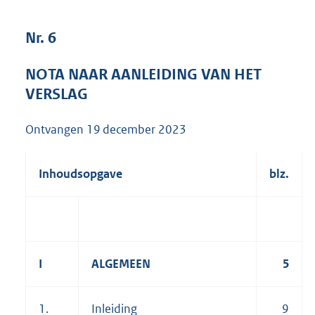
2
3
Nr. 6
0
K
b
NOTA NAAR AANLEIDING VAN HET
VERSLAG
Ontvangen
19 december 2023
Inhoudsopgave
blz.
I
ALGEMEEN
5
1.
Inleiding
9