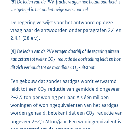
[3]
De leden van de PVV-fractie vragen hoe betaalbaarheid is
vastgelegd in het onderhavige wetsvoorstel.
De regering verwijst voor het antwoord op deze
vraag naar de antwoorden onder paragrafen 2.4 en
2.4.1 [28 e.v.].
[4]
De leden van de PVV vragen daarbij of de regering uiteen
kan zetten tot welke CO
-reductie de doelstelling leidt en hoe
2
dit zich verhoudt tot de mondiale CO
-uitstoot.
2
Een gebouw dat zonder aardgas wordt verwarmd
leidt tot een CO
-reductie van gemiddeld ongeveer
2
2–2,5 ton per woning per jaar. Als één miljoen
woningen of woningequivalenten van het aardgas
worden gehaald, betekent dat een CO
-reductie van
2
ongeveer 2–2,5 Mton/jaar. Een woningequivalent is