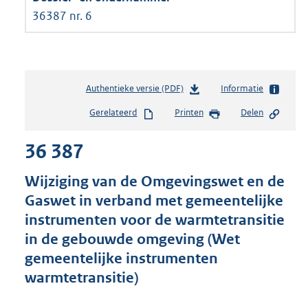
36387 nr. 6
Authentieke versie (PDF)
b
Informatie
e
Gerelateerd
Printen
Delen
s
t
36 387
a
n
d
Wijziging van de Omgevingswet en de
s
Gaswet in verband met gemeentelijke
g
instrumenten voor de warmtetransitie
r
o
in de gebouwde omgeving (Wet
o
gemeentelijke instrumenten
t
warmtetransitie)
t
e
: