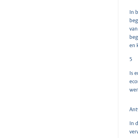
In 
beg
van
beg
en 
5
Is 
eco
wen
An
In 
ver