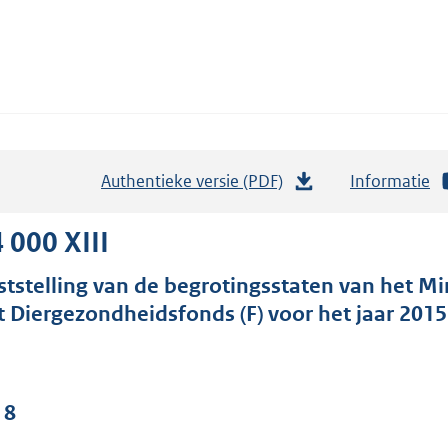
Authentieke versie (PDF)
b
Informatie
e
s
 000 XIII
t
ststelling van de begrotingsstaten van het Mi
a
t Diergezondheidsfonds (F) voor het jaar 2015
n
d
s
g
 8
r