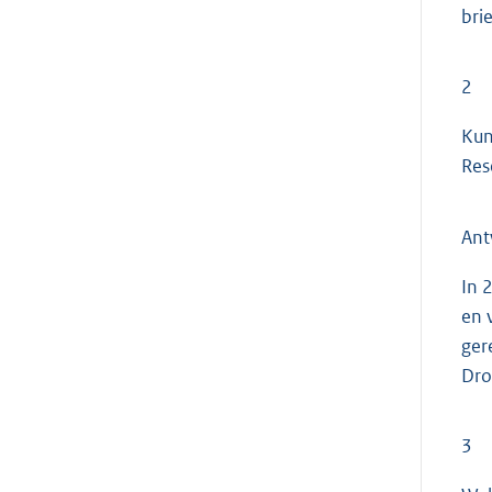
bri
2
Kun
Res
An
In 
en 
ger
Dro
3