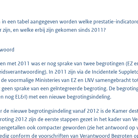
 in een tabel aangegeven worden welke prestatie-indicatoren
r zijn, en welke erbij zijn gekomen sinds 2011?
twoord
 en met 2011 was er nog sprake van twee begrotingen (EZ e
eidsverantwoording). In 2011 zijn via de Incidentele Supplet
 de voormalige Ministeries van EZ en LNV samengebracht tot
 geen sprake van een geïntegreerde begroting. De begrotin
en nog EL&I) met een nieuwe begrotingsindeling.
r de nieuwe begrotingsindeling vanaf 2012 is de Kamer dest
roting 2012 zijn de eerste stappen gezet in het kader van V
kengetallen ook compacter geworden (zie het antwoord op v
ledig conform de voorschriften van Verantwoord Begroten o