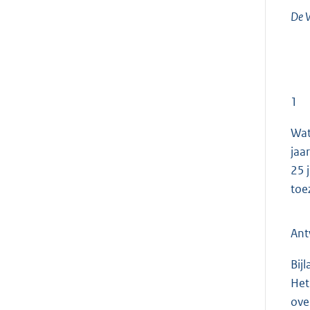
De 
1
Wat
jaa
25 
toe
An
Bij
Het
ove