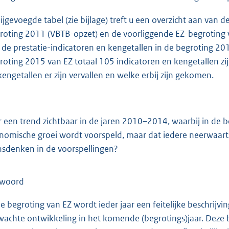
bijgevoegde tabel (zie bijlage) treft u een overzicht aan van d
roting 2011 (VBTB-opzet) en de voorliggende EZ-begroting
 de prestatie-indicatoren en kengetallen in de begroting 2
roting 2015 van EZ totaal 105 indicatoren en kengetallen zi
kengetallen er zijn vervallen en welke erbij zijn gekomen.
er een trend zichtbaar in de jaren 2010–2014, waarbij in de 
nomische groei wordt voorspeld, maar dat iedere neerwaarts
sdenken in de voorspellingen?
twoord
de begroting van EZ wordt ieder jaar een feitelijke beschri
wachte ontwikkeling in het komende (begrotings)jaar. Deze 