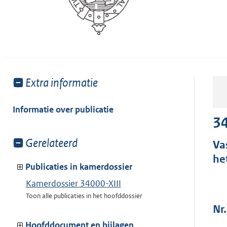
Toon
Extra informatie
meer
van:
Informatie over publicatie
34
Toon
Gerelateerd
Va
meer
he
van:
Publicaties in kamerdossier
Kamerdossier 34000-XIII
Toon alle publicaties in het hoofddossier
Nr.
Hoofddocument en bijlagen