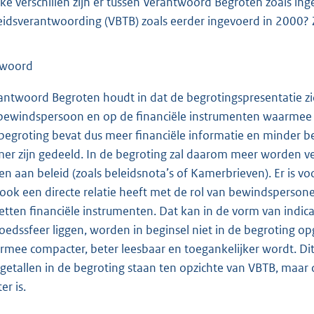
ke verschillen zijn er tussen Verantwoord Begroten zoals in
eidsverantwoording (VBTB) zoals eerder ingevoerd in 2000? Z
twoord
antwoord Begroten houdt in dat de begrotingspresentatie zi
bewindspersoon en op de financiële instrumenten waarmee a
begroting bevat dus meer financiële informatie en minder
er zijn gedeeld. In de begroting zal daarom meer worden v
gen aan beleid (zoals beleidsnota’s of Kamerbrieven). Er is 
 ook een directe relatie heeft met de rol van bewindspersone
zetten financiële instrumenten. Dat kan in de vorm van indic
loedssfeer liggen, worden in beginsel niet in de begroting 
rmee compacter, beter leesbaar en toegankelijker wordt. Di
getallen in de begroting staan ten opzichte van VBTB, maar
er is.