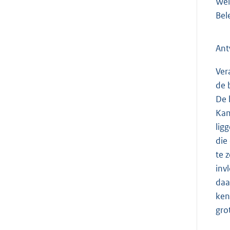
Wel
Bel
An
Ver
de 
De 
Kam
lig
die
te 
inv
daa
ken
grot