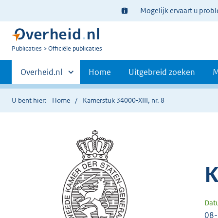
Ter
Mogelijk ervaart u prob
informatie:
U
Publicaties
Officiële publicaties
bent
Primaire
nu
Andere
Overheid.nl
Home
Uitgebreid zoeken
M
hier:
sites
navigatie
binnen
U bent hier:
Home
Kamerstuk 34000-XIII, nr. 8
K
Dat
08-