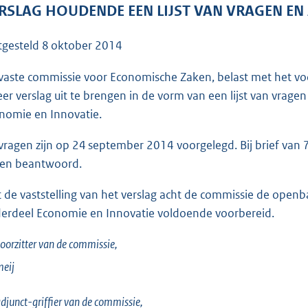
o
RSLAG HOUDENDE EEN LIJST VAN VRAGEN 
o
t
tgesteld
8 oktober 2014
t
e
vaste commissie voor Economische Zaken, belast met het voo
:
eer verslag uit te brengen in de vorm van een lijst van vr
4
nomie en Innovatie.
0
vragen zijn op 24 september 2014 voorgelegd. Bij brief van 
0
en beantwoord.
K
b
 de vaststelling van het verslag acht de commissie de openb
erdeel Economie en Innovatie voldoende voorbereid.
oorzitter van de commissie,
eij
djunct-griffier van de commissie,