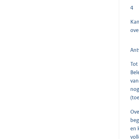
4
Kan
ove
An
Tot
Bel
van
nog
(to
Ove
beg
en 
vol