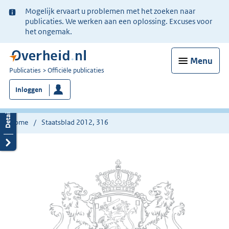
Ter
Mogelijk ervaart u problemen met het zoeken naar
informatie:
publicaties. We werken aan een oplossing. Excuses voor
het ongemak.
Menu
U
Publicaties
Officiële publicaties
bent
Inloggen
nu
hier:
Home
Staatsblad 2012, 316