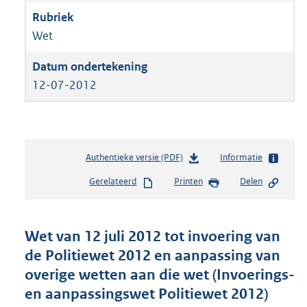
Wet
12-07-2012
Authentieke versie (PDF)
b
Informatie
e
Gerelateerd
Printen
Delen
s
t
a
n
Wet van 12 juli 2012 tot invoering van
d
de Politiewet 2012 en aanpassing van
s
overige wetten aan die wet (Invoerings-
g
r
en aanpassingswet Politiewet 2012)
o