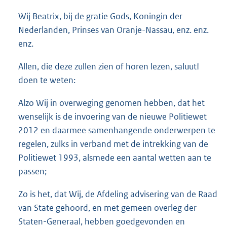
o
Wij Beatrix, bij de gratie Gods, Koningin der
t
t
Nederlanden, Prinses van Oranje-Nassau, enz. enz.
e
enz.
:
1
Allen, die deze zullen zien of horen lezen, saluut!
5
doen te weten:
6
K
Alzo Wij in overweging genomen hebben, dat het
b
wenselijk is de invoering van de nieuwe Politiewet
2012 en daarmee samenhangende onderwerpen te
regelen, zulks in verband met de intrekking van de
Politiewet 1993, alsmede een aantal wetten aan te
passen;
Zo is het, dat Wij, de Afdeling advisering van de Raad
van State gehoord, en met gemeen overleg der
Staten-Generaal, hebben goedgevonden en