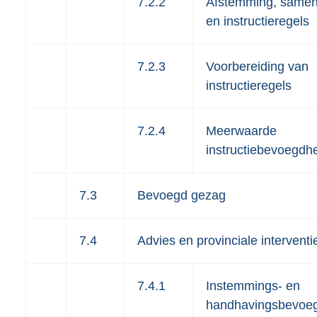
7.2.2
Afstemming, samen
en instructieregels
7.2.3
Voorbereiding van
instructieregels
7.2.4
Meerwaarde
instructiebevoegdh
7.3
Bevoegd gezag
7.4
Advies en provinciale interventi
7.4.1
Instemmings- en
handhavingsbevoe