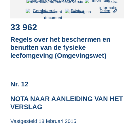
Authentieke versie (PDF)
b
Informatie
e
Gerelateerd
Printen
Delen
s
t
33 962
a
n
d
Regels over het beschermen en
s
benutten van de fysieke
g
leefomgeving (Omgevingswet)
r
o
o
t
t
Nr. 12
e
:
2
NOTA NAAR AANLEIDING VAN HET
,
VERSLAG
1
M
Vastgesteld
18 februari 2015
b