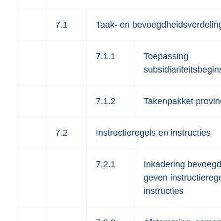
7.1
Taak- en bevoegdheidsverdelin
7.1.1
Toepassing
subsidiariteitsbegin
7.1.2
Takenpakket provin
7.2
Instructieregels en instructies
7.2.1
Inkadering bevoegd
geven instructiereg
instructies