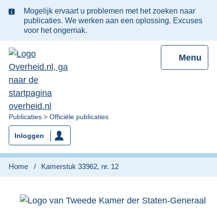
Ter
Mogelijk ervaart u problemen met het zoeken naar
informatie:
publicaties. We werken aan een oplossing. Excuses
voor het ongemak.
Menu
U
Publicaties
Officiële publicaties
bent
Inloggen
nu
hier:
Home
Kamerstuk 33962, nr. 12