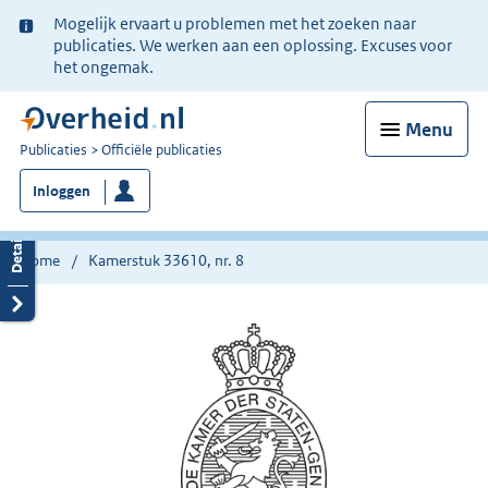
Ter
Mogelijk ervaart u problemen met het zoeken naar
informatie:
publicaties. We werken aan een oplossing. Excuses voor
het ongemak.
Menu
U
Publicaties
Officiële publicaties
bent
Inloggen
nu
hier:
Home
Kamerstuk 33610, nr. 8