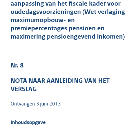
aanpassing van het fiscale kader voor
6
oudedagsvoorzieningen (Wet verlaging
9
9
maximumopbouw- en
K
premiepercentages pensioen en
b
maximering pensioengevend inkomen)
Nr. 8
NOTA NAAR AANLEIDING VAN HET
VERSLAG
Ontvangen
3 juni 2013
Inhoudsopgave