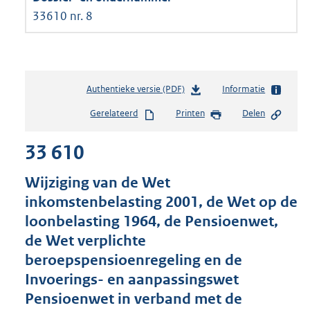
33610 nr. 8
Authentieke versie (PDF)
b
Informatie
e
Gerelateerd
Printen
Delen
s
t
33 610
a
n
d
Wijziging van de Wet
s
inkomstenbelasting 2001, de Wet op de
g
loonbelasting 1964, de Pensioenwet,
r
o
de Wet verplichte
o
beroepspensioenregeling en de
t
Invoerings- en aanpassingswet
t
e
Pensioenwet in verband met de
: