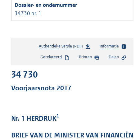
34730 nr. 1
Authentieke versie (PDF)
b
Informatie
e
Gerelateerd
Printen
Delen
s
t
34 730
a
n
d
Voorjaarsnota 2017
s
g
r
o
1
Nr. 1 HERDRUK
o
t
t
BRIEF VAN DE MINISTER VAN FINANCIËN
e