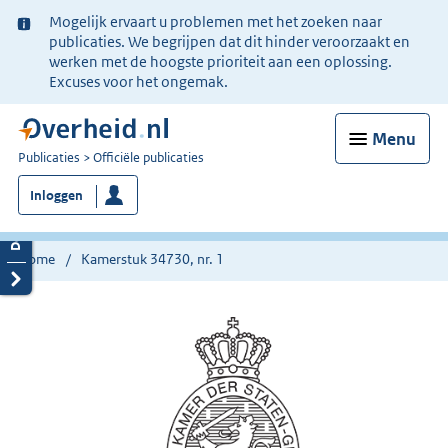
Ter
Mogelijk ervaart u problemen met het zoeken naar
informatie:
publicaties. We begrijpen dat dit hinder veroorzaakt en
werken met de hoogste prioriteit aan een oplossing.
Excuses voor het ongemak.
Menu
U
Publicaties
Officiële publicaties
bent
Inloggen
nu
hier:
Home
Kamerstuk 34730, nr. 1