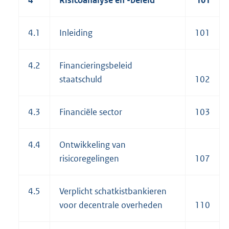
4
Risicoanalyse en -beleid
101
4.1
Inleiding
101
4.2
Financieringsbeleid
staatschuld
102
4.3
Financiële sector
103
4.4
Ontwikkeling van
risicoregelingen
107
4.5
Verplicht schatkistbankieren
voor decentrale overheden
110