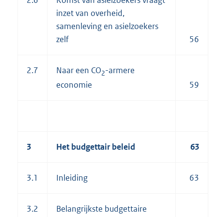
2.6
Komst van asielzoekers vraagt
inzet van overheid,
samenleving en asielzoekers
zelf
56
2.7
Naar een CO
-armere
2
economie
59
3
Het budgettair beleid
63
3.1
Inleiding
63
3.2
Belangrijkste budgettaire