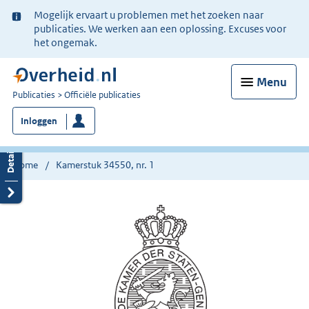
Ter
Mogelijk ervaart u problemen met het zoeken naar
informatie:
publicaties. We werken aan een oplossing. Excuses voor
het ongemak.
Menu
U
Publicaties
Officiële publicaties
bent
Inloggen
nu
hier:
Home
Kamerstuk 34550, nr. 1