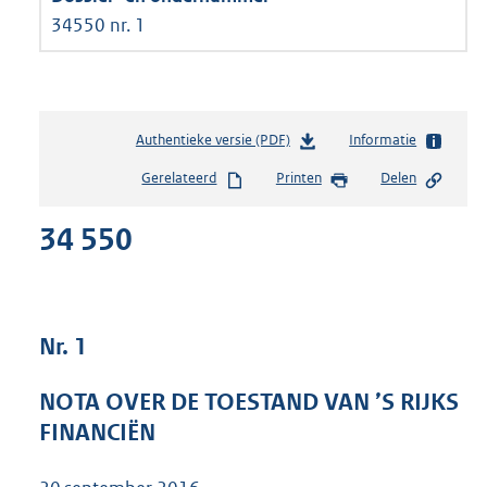
34550 nr. 1
Authentieke versie (PDF)
b
Informatie
e
Gerelateerd
Printen
Delen
s
t
34 550
a
n
d
s
g
Nr. 1
r
o
o
NOTA OVER DE TOESTAND VAN ’S RIJKS
t
FINANCIËN
t
e
: